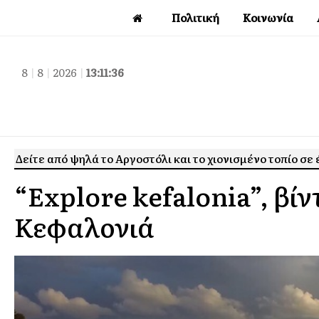
Πολιτική
Κοινωνία
8
|
8
|
2026
|
13:11:37
Δείτε από ψηλά το Αργοστόλι και το χιονισμένο τοπίο σε
“Explore kefalonia”, βίν
Κεφαλονιά