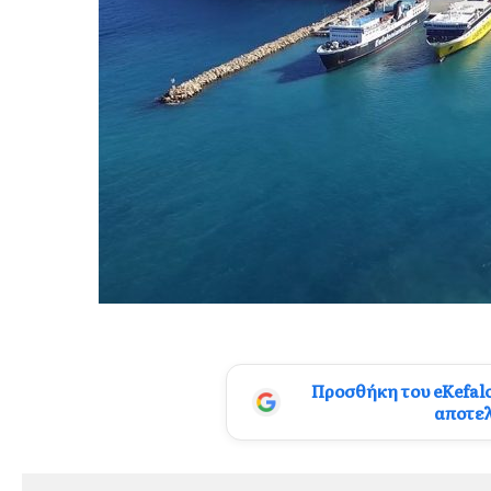
Προσθήκη του eKefal
αποτε