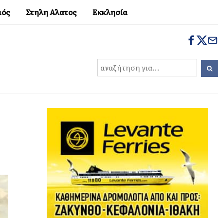
μός
Στηλη Αλατος
Εκκλησία