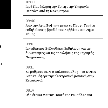
10:00
Ιερά Παράκληση την Τρίτη στην Υπεραγία
Θεοτόκο από τη Μονή Άτρου
09:40
Από την Αγία Ευφημία μέχρι το Πυργί: Γεμάτη
εκδηλώσεις η βραδιά του Σαββάτου στο Δήμο
Σάμης
09:16
α
Ιακωβάτειος Βιβλιοθήκη: Εκδήλωση για τις
δυνατότητες και τις προκλήσεις της Τεχνητής
Νοημοσύνης
τη
09:11
Σε ρυθμούς EDM ο Θαλασσόμυλος – Το NØMA
Festival έφερε την ηλεκτρονική μουσική στην
Κεφαλονιά
08:57
Όλα έτοιμα για την Γιορτή της Ρομπόλας στα
Βαλσαμάτα