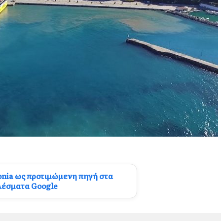
onia ως προτιμώμενη πηγή στα
λέσματα Google