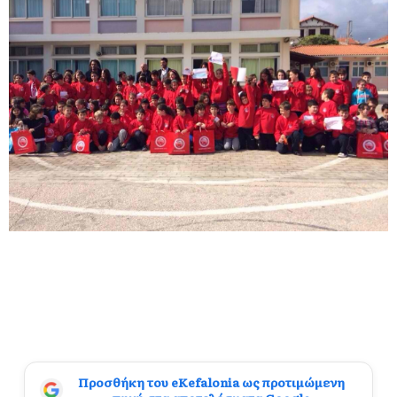
Προσθήκη του eKefalonia ως προτιμώμενη