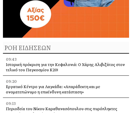
ΡΟΗ ΕΙΔΗΣΕΩΝ
09:43
Ιστορική πρόκριση για την Κεφαλονιά: Ο Χάρης Αλιβιζάτος στον
τελικό του Παγκοσμίου Κ20!
09:20
Εργατικό Κέντρο για Λαγκάδα: «Απαράδεκτη και με
ονοματεπώνυμο η επικίνδυνη κατάσταση»
09:13
Περιοδεία του Νίκου Καραθανασόπουλου στις πυρόπληκτες
περιοχές του Ελειού – Πρόννων
09:09
Εκδήλωση Μνήμης για τα Θύματα των Σεισμών του 1953 στο