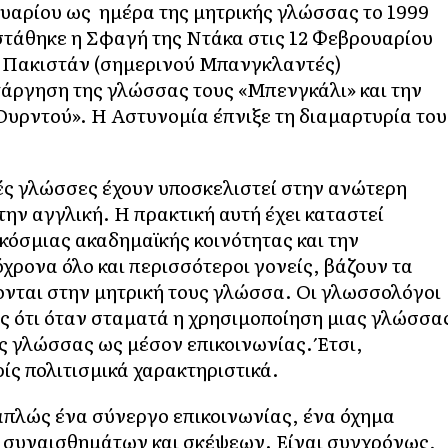
ουαρίου ως ημέρα της μητρικής γλώσσας το 1999
τάθηκε η Σφαγή της Ντάκα στις 12 Φεβρουαρίου
ού Πακιστάν (σημερινού Μπανγκλαντές)
τάργηση της γλώσσας τους «Μπενγκάλι» και την
Ουρντού». Η Αστυνομία έπνιξε τη διαμαρτυρία του
κές γλώσσες έχουν υποσκελιστεί στην ανώτερη
την αγγλική. Η πρακτική αυτή έχει καταστεί
γκόσμιας ακαδημαϊκής κοινότητας και την
ρονα όλο και περισσότεροι γονείς, βάζουν τα
κονται στην μητρική τους γλώσσα. Οι γλωσσολόγοι
ς ότι όταν σταματά η χρησιμοποίηση μιας γλώσσα
ης γλώσσας ως μέσον επικοινωνίας. Έτσι,
ίς πολιτισμικά χαρακτηριστικά.
απλώς ένα σύνεργο επικοινωνίας, ένα όχημα
συναισθημάτων και σκέψεων. Είναι συγχρόνως,