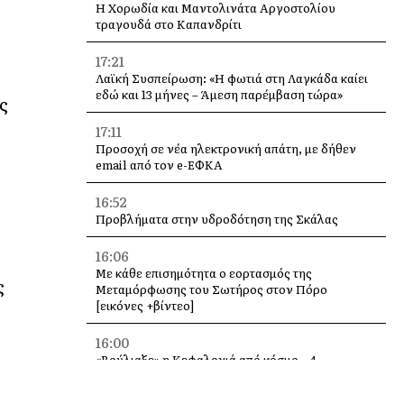
Η Χορωδία και Μαντολινάτα Αργοστολίου
τραγουδά στο Καπανδρίτι
17:21
Λαϊκή Συσπείρωση: «Η φωτιά στη Λαγκάδα καίει
εδώ και 13 μήνες – Άμεση παρέμβαση τώρα»
ς
17:11
Προσοχή σε νέα ηλεκτρονική απάτη, με δήθεν
email από τον e-ΕΦΚΑ
16:52
Προβλήματα στην υδροδότηση της Σκάλας
16:06
Με κάθε επισημότητα ο εορτασμός της
ς
Μεταμόρφωσης του Σωτήρος στον Πόρο
[εικόνες +βίντεο]
16:00
«Βούλιαξε» η Κεφαλονιά από κόσμο – 4
κρουαζιερόπλοια και χιλιάδες επισκέπτες σε
Αργοστόλι και Σάμη