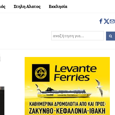
μός
Στηλη Αλατος
Εκκλησία
ς