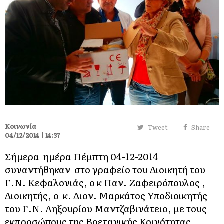
Κοινωνία
Tweet
Share
04/12/2014 | 14:37
Σήμερα ημέρα Πέμπτη 04-12-2014
συναντήθηκαν στο γραφείο του Διοικητή του
Γ.Ν. Κεφαλονιάς, ο κ Παν. Ζαφειρόπουλος ,
Διοικητής, ο κ. Διον. Μαρκάτος Υποδιοικητής
του Γ.Ν. Ληξουρίου ΄΄Μαντζαβινάτειο΄΄, με τους
εκπροσώπους της Βρετανικής Κοινότητας