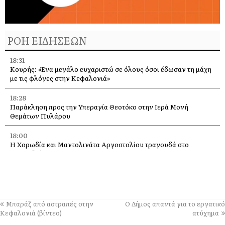
ΡΟΗ ΕΙΔΗΣΕΩΝ
18:31
Κουρής: «Ένα μεγάλο ευχαριστώ σε όλους όσοι έδωσαν τη μάχη
με τις φλόγες στην Κεφαλονιά»
18:28
Παράκληση προς την Υπεραγία Θεοτόκο στην Ιερά Μονή
Θεμάτων Πυλάρου
18:00
Η Χορωδία και Μαντολινάτα Αργοστολίου τραγουδά στο
Καπανδρίτι
17:21
Λαϊκή Συσπείρωση: «Η φωτιά στη Λαγκάδα καίει εδώ και 13
μήνες – Άμεση παρέμβαση τώρα»
Μπαράζ από αστραπές στην
Ο Δήμος απαντά για το εργατικό
17:11
Κεφαλονιά (βίντεο)
ατύχημα
Προσοχή σε νέα ηλεκτρονική απάτη, με δήθεν email από τον e-