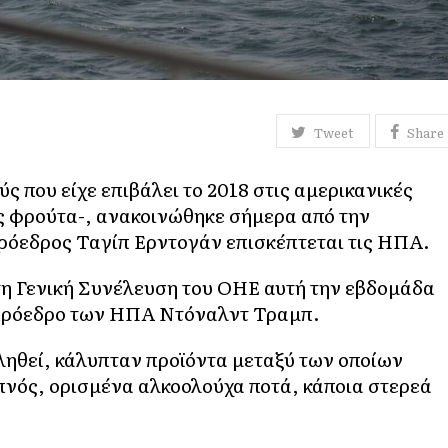
Tweet
Share
ς που είχε επιβάλει το 2018 στις αμερικανικές
ς φρούτα-, ανακοινώθηκε σήμερα από την
ρόεδρος Ταγίπ Ερντογάν επισκέπτεται τις ΗΠΑ.
τη Γενική Συνέλευση του ΟΗΕ αυτή την εβδομάδα
 πρόεδρο των ΗΠΑ Ντόναλντ Τραμπ.
βληθεί, κάλυπταν προϊόντα μεταξύ των οποίων
απνός, ορισμένα αλκοολούχα ποτά, κάποια στερεά