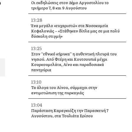
υ
Οι εκδηλώσεις στον Δήμο Αργοστολίου το
τριήμερο 7, 8 και 9 Αυγούστου
13:28
Ένα μεγάλο «ευχαριστώ» στα Νοσοκομεία
Κεφαλονιάς – «Στάθηκαν δίπλα μας σε μια πολύ
δύσκολη στιγμή»
13:25
Στον “εθνικό κήρυκα” η αυθεντική πλευρά του
νησιού. Από Φτέρη και Κουτσουπιά μέχρι
Κουρκουμελάτα, Αίνο και παραδοσιακά
πανηγύρια
13:10
Τα άλογα του Αίνου, σύμμαχοι στην
αντιμετώπιση της πυρκαγιάς
13:04
Παράσταση Καραγκιόζη την Παρασκευή 7
Αυγούστου, στα Τουλιάτα Ερίσου
12:49