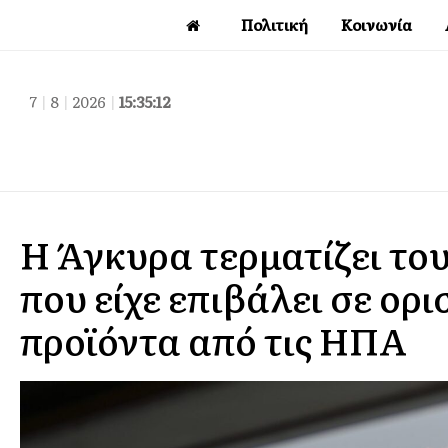
Πολιτική
Κοινωνία
7
|
8
|
2026
|
15:35:13
Η Άγκυρα τερματίζει το
που είχε επιβάλει σε ορ
προϊόντα από τις ΗΠΑ