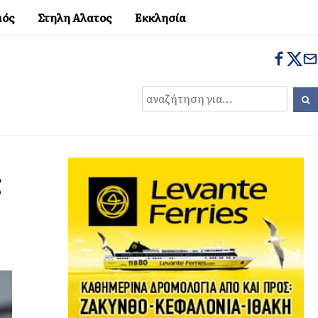
μός
Στηλη Αλατος
Εκκλησία
ς