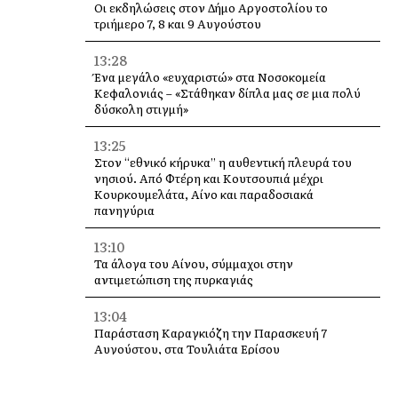
Οι εκδηλώσεις στον Δήμο Αργοστολίου το
τριήμερο 7, 8 και 9 Αυγούστου
13:28
Ένα μεγάλο «ευχαριστώ» στα Νοσοκομεία
Κεφαλονιάς – «Στάθηκαν δίπλα μας σε μια πολύ
δύσκολη στιγμή»
13:25
Στον “εθνικό κήρυκα” η αυθεντική πλευρά του
νησιού. Από Φτέρη και Κουτσουπιά μέχρι
Κουρκουμελάτα, Αίνο και παραδοσιακά
πανηγύρια
13:10
Τα άλογα του Αίνου, σύμμαχοι στην
αντιμετώπιση της πυρκαγιάς
13:04
Παράσταση Καραγκιόζη την Παρασκευή 7
Αυγούστου, στα Τουλιάτα Ερίσου
12:49