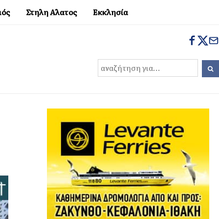
μός
Στηλη Αλατος
Εκκλησία