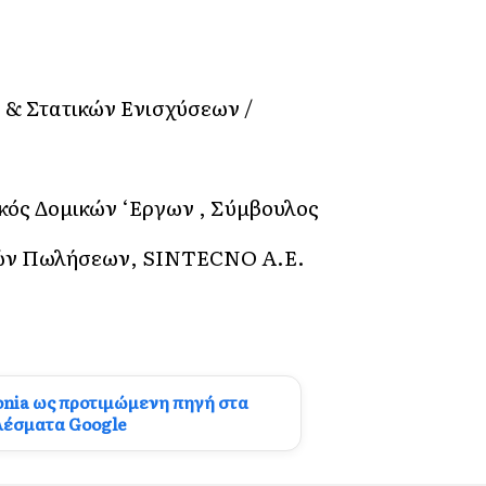
& Στατικών Ενισχύσεων /
κός Δομικών ‘Εργων , Σύμβουλος
κών Πωλήσεων, SINTECNO Α.Ε.
onia ως προτιμώμενη πηγή στα
λέσματα Google