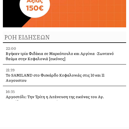
ΡΟΗ ΕΙΔΗΣΕΩΝ
22:00
Βγήκαν τρία Φιδάκια σε Μαρκόπουλο και Αργίνια -Ζωντανό
θαύμα στην Κεφαλονιά [εικόνες]
21:39
Το SAMILAND στο Φισκάρδο Κεφαλονιάς στις 10 και 11
Αυγουστου
16:35
Αργοστόλι: Την Τρίτη η Λιτάνευση της εικόνας του Αγ.
Σπυρίδωνα για τους σεισμούς του 53
13:58
Η Ελένη Μενεγάκη στο Φισκάρδο, στο εστιατόριο της Τασίας