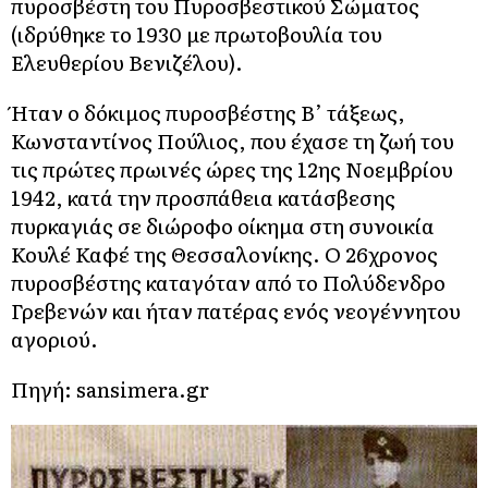
πυροσβέστη του Πυροσβεστικού Σώματος
(ιδρύθηκε το 1930 με πρωτοβουλία του
Ελευθερίου Βενιζέλου).
Ήταν ο δόκιμος πυροσβέστης Β’ τάξεως,
Κωνσταντίνος Πούλιος, που έχασε τη ζωή του
τις πρώτες πρωινές ώρες της 12ης Νοεμβρίου
1942, κατά την προσπάθεια κατάσβεσης
πυρκαγιάς σε διώροφο οίκημα στη συνοικία
Κουλέ Καφέ της Θεσσαλονίκης. Ο 26χρονος
πυροσβέστης καταγόταν από το Πολύδενδρο
Γρεβενών και ήταν πατέρας ενός νεογέννητου
αγοριού.
Πηγή: sansimera.gr