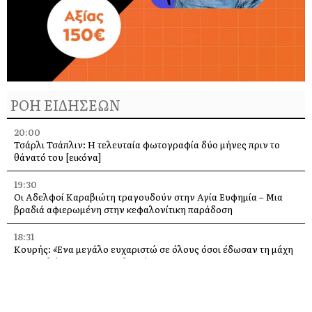
ΡΟΗ ΕΙΔΗΣΕΩΝ
20:00
Τσάρλι Τσάπλιν: Η τελευταία φωτογραφία δύο μήνες πριν το
θάνατό του [εικόνα]
19:30
Οι Αδελφοί Καραβιώτη τραγουδούν στην Αγία Ευφημία – Μια
βραδιά αφιερωμένη στην κεφαλονίτικη παράδοση
18:31
Κουρής: «Ένα μεγάλο ευχαριστώ σε όλους όσοι έδωσαν τη μάχη
με τις φλόγες στην Κεφαλονιά»
18:28
Παράκληση προς την Υπεραγία Θεοτόκο στην Ιερά Μονή