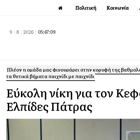
Πολιτική
Κοινωνία
9
|
8
|
2026
|
05:47:10
Πλέον η ομάδα μας φιγουράρει στην κορυφή της βαθμολογί
τα θετικά βήματα παιχνίδι με παιχνίδι
Εύκολη νίκη για τον Κε
Ελπίδες Πάτρας