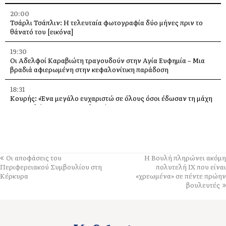
20:00
Τσάρλι Τσάπλιν: Η τελευταία φωτογραφία δύο μήνες πριν το
θάνατό του [εικόνα]
19:30
Οι Αδελφοί Καραβιώτη τραγουδούν στην Αγία Ευφημία – Μια
βραδιά αφιερωμένη στην κεφαλονίτικη παράδοση
18:31
Κουρής: «Ένα μεγάλο ευχαριστώ σε όλους όσοι έδωσαν τη μάχη
με τις φλόγες στην Κεφαλονιά»
18:28
Παράκληση προς την Υπεραγία Θεοτόκο στην Ιερά Μονή
Θεμάτων Πυλάρου
Οι αποφάσεις του
Η Βουλή πληρώνει ακόμη
18:00
Περιφερειακού Συμβουλίου στη
πολυτελή ΙΧ που είναι
Η Χορωδία και Μαντολινάτα Αργοστολίου τραγουδά στο
Κέρκυρα
«χρεωμένα» σε πέντε πρώην
Καπανδρίτι
βουλευτές
17:21
Λαϊκή Συσπείρωση: «Η φωτιά στη Λαγκάδα καίει εδώ και 13
μήνες – Άμεση παρέμβαση τώρα»