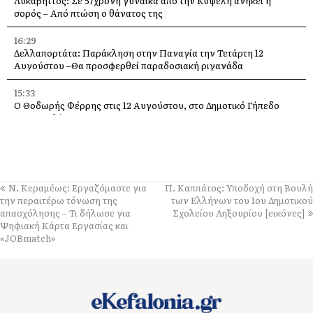
Λυκαβηττός: Σε 57χρονη γυναίκα από την Κυψέλη ανήκει η
σορός – Από πτώση ο θάνατος της
16:29
Δελλαπορτάτα: Παράκληση στην Παναγία την Τετάρτη 12
Αυγούστου –Θα προσφερθεί παραδοσιακή ριγανάδα
15:33
Ο Θοδωρής Φέρρης στις 12 Αυγούστου, στο Δημοτικό Γήπεδο
Αργοστολίου
13:59
Απόψε τα εγκαίνια της έκθεσης του Κώστα Ευαγγελάτου στη
σύγχρονη πινακοθήκη “villa Ροδόπη”
Ν. Κεραμέως: Εργαζόμαστε για
Π. Καππάτος: Υποδοχή στη Βουλή
11:58
την περαιτέρω τόνωση της
των Ελλήνων του 1ου Δημοτικού
Δύο παλέτες εμφιαλωμένο νερό στους εθελοντές Ελειού–
απασχόλησης – Τι δήλωσε για
Σχολείου Ληξουρίου [εικόνες]
Πρόννων – Το «ευχαριστώ» στον Χρήστο Κόκκολη
Ψηφιακή Κάρτα Εργασίας και
«JOBmatch»
11:55
Μια διαφορετική παράκληση της Παναγίας πάνω στα βράχια της
Λίμπας στις Μηνιές [εικόνες]
11:00