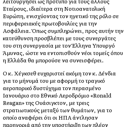
λειτουργήσει ως πρότυπο για τους άλλους
Εταίρους, ιδιαίτερα στη Νοτιοανατολική
Ευρώπη, ενισχύοντας τον ηγετικό της ρόλο σε
περιφερειακές πρωτοβουλίες για την
Ασφάλεια. Όπως συμπληρώνει, προς αυτήν την
κατεύθυνση προσβλέπει με τους συνεργάτες
του στη συνεργασία με τον Έλληνα Υπουργό
Άμυνας, ώστε να εντοπισθούν νέοι τομείς όπου
η Ελλάδα θα μπορούσε να συνεισφέρει.
Ο κ. Χέγκσεθ ευχαριστεί ακόμη τον κ. Δένδια
για το μήνυμά του με αφορμή το τραγικό
αεροπορικό δυστύχημα τον περασμένο
Ιανουάριο στο Εθνικό Αεροδρόμιο «Ronald
Reagan» της Ουάσιγκτον, με τρεις
στρατιωτικούς μεταξύ των θυμάτων, για το
οποίο αναφέρει ότι οι ΗΠΑ άντλησαν
παρηγοριά από την υποστήριξη των πλέον