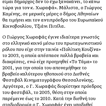
είμαι δήμαρχος δεν το έχω ξανακάνει, το κάνω
τώρα για τον κ. Χωραφά». Μάλιστα, ο Γιώργος
Καμίνης, σε μερικές μέρες ο δήμος Αθηναίων
θα τιμήσει και τον αντιπρόεδρο του Ευρωπαϊκού
Κοινοβουλίου, Τζιάνι Πιτέλα.
Ο Γιώργος Χωραφάς έγινε ιδιαίτερα γνωστός
στο ελληνικό κοινό μέσω του πρωταγωνιστικού
ρόλου που είχε στην ταινία «Πολίτικη Κουζίνα»
το 2003, η οποία απέσπασε πολλά βραβεία και
διακρίσεις, ενώ είχε προηγηθεί «Το Τάμα» το
2001, για την οποία του απονεμήθηκε το
βραβείο καλύτερου ηθοποιού στο Διεθνές
Φεστιβάλ Κινηματογράφου Θεσσαλονίκης.
Αργότερα, ο Γ. Χωραφάς διορίστηκε πρόεδρος
του φεστιβάλ, το 2005, θέση στην οποία
παρέμεινε έως το 2010. Κατά την διεθνή του
σταδιοδρομία ο Γ. Χωραφάς έχει υποδυθεί