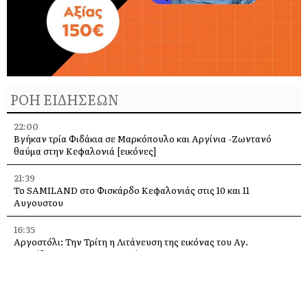
ΡΟΗ ΕΙΔΗΣΕΩΝ
22:00
Βγήκαν τρία Φιδάκια σε Μαρκόπουλο και Αργίνια -Ζωντανό
θαύμα στην Κεφαλονιά [εικόνες]
21:39
Το SAMILAND στο Φισκάρδο Κεφαλονιάς στις 10 και 11
Αυγουστου
16:35
Αργοστόλι: Την Τρίτη η Λιτάνευση της εικόνας του Αγ.
Σπυρίδωνα για τους σεισμούς του 53
13:58
Η Ελένη Μενεγάκη στο Φισκάρδο, στο εστιατόριο της Τασίας