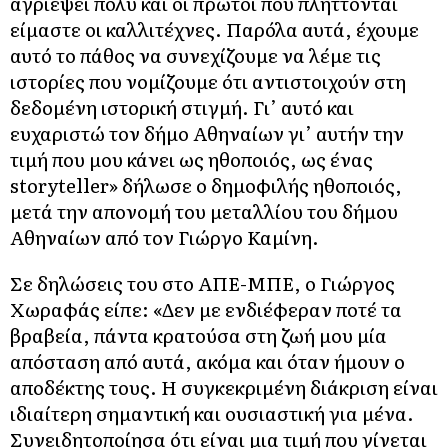
αγριέψει πολύ και οι πρώτοι που πλήττονται
είμαστε οι καλλιτέχνες. Παρόλα αυτά, έχουμε
αυτό το πάθος να συνεχίζουμε να λέμε τις
ιστορίες που νομίζουμε ότι αντιστοιχούν στη
δεδομένη ιστορική στιγμή. Γι’ αυτό και
ευχαριστώ τον δήμο Αθηναίων γι’ αυτήν την
τιμή που μου κάνει ως ηθοποιός, ως ένας
storyteller» δήλωσε ο δημοφιλής ηθοποιός,
μετά την απονομή του μεταλλίου του δήμου
Αθηναίων από τον Γιώργο Καμίνη.
Σε δηλώσεις του στο ΑΠΕ-ΜΠΕ, ο Γιώργος
Χωραφάς είπε: «Δεν με ενδιέφεραν ποτέ τα
βραβεία, πάντα κρατούσα στη ζωή μου μία
απόσταση από αυτά, ακόμα και όταν ήμουν ο
αποδέκτης τους. Η συγκεκριμένη διάκριση είναι
ιδιαίτερη σημαντική και ουσιαστική για μένα.
Συνειδητοποίησα ότι είναι μια τιμή που γίνεται