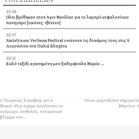
23:29
Όλοι βρέθηκαν στον Άγιο Νικόλαο για το λαμπρό κεφαλονίτικο
πανηγύρι! [εικόνες +βίντεο]
22:57
Saristra και Verbena Festival ενώνουν τις δυνάμεις τους στις 9
Αυγούστου στα Παλιά Βλαχάτα
22:51
Καλό ταξίδι αγαπημένη μου ξαδερφούλα Μαρία …
22:47
Η Κεφαλονιά στη σερβική τηλεόραση – Δημοσιογράφοι του PRVA
στο νησί για μεγάλα αφιερώματα
22:40
Πειραιώς Σεραφείμ για π.
Ποιοι γιορτάζουν σήμερα 15
Πέθανε ο ηθοποιός Νίκος Καλογερόπουλος
Φωκά: όλοι είχαμε απολαύσει το
Μαρτίου
αγέρωχο, αειθαλές, πνευματικό
22:30
βλέμμα του…
Παράκληση στην Παναγία μας στην υπεραγία Θεοτόκο
Τραχονίων της Άτρου στα Ανδρεολάτα