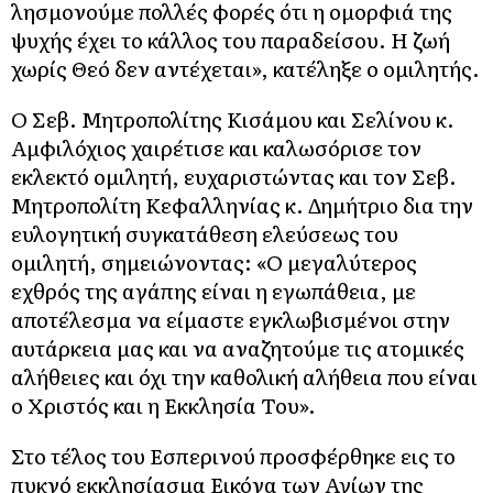
λησμονούμε πολλές φορές ότι η ομορφιά της
ψυχής έχει το κάλλος του παραδείσου. Η ζωή
χωρίς Θεό δεν αντέχεται», κατέληξε ο ομιλητής.
Ο Σεβ. Μητροπολίτης Κισάμου και Σελίνου κ.
Αμφιλόχιος χαιρέτισε και καλωσόρισε τον
εκλεκτό ομιλητή, ευχαριστώντας και τον Σεβ.
Μητροπολίτη Κεφαλληνίας κ. Δημήτριο δια την
ευλογητική συγκατάθεση ελεύσεως του
ομιλητή, σημειώνοντας: «Ο μεγαλύτερος
εχθρός της αγάπης είναι η εγωπάθεια, με
αποτέλεσμα να είμαστε εγκλωβισμένοι στην
αυτάρκεια μας και να αναζητούμε τις ατομικές
αλήθειες και όχι την καθολική αλήθεια που είναι
ο Χριστός και η Εκκλησία Του».
Στο τέλος του Εσπερινού προσφέρθηκε εις το
πυκνό εκκλησίασμα Εικόνα των Αγίων της