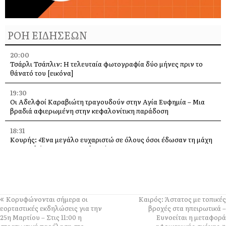
ΡΟΗ ΕΙΔΗΣΕΩΝ
20:00
Τσάρλι Τσάπλιν: Η τελευταία φωτογραφία δύο μήνες πριν το
θάνατό του [εικόνα]
19:30
Οι Αδελφοί Καραβιώτη τραγουδούν στην Αγία Ευφημία – Μια
βραδιά αφιερωμένη στην κεφαλονίτικη παράδοση
18:31
Κουρής: «Ένα μεγάλο ευχαριστώ σε όλους όσοι έδωσαν τη μάχη
με τις φλόγες στην Κεφαλονιά»
18:28
Παράκληση προς την Υπεραγία Θεοτόκο στην Ιερά Μονή
Θεμάτων Πυλάρου
Κορυφώνονται σήμερα οι
Kαιρός: Άστατος με τοπικές
18:00
εορταστικές εκδηλώσεις για την
βροχές στα ηπειρωτικά –
Η Χορωδία και Μαντολινάτα Αργοστολίου τραγουδά στο
25η Μαρτίου – Στις 11:00 η
Ευνοείται η μεταφορά
Καπανδρίτι