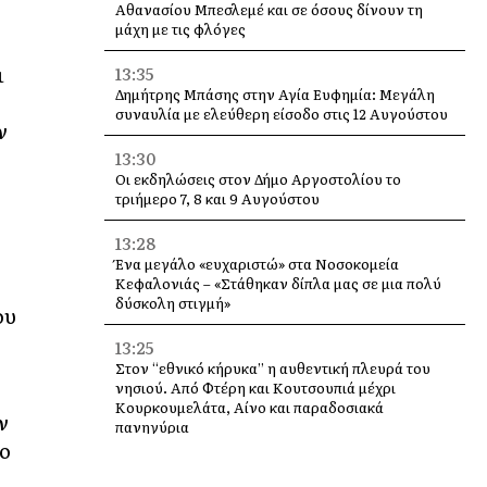
Αθανασίου Μπεσλεμέ και σε όσους δίνουν τη
μάχη με τις φλόγες
ι
13:35
Δημήτρης Μπάσης στην Αγία Ευφημία: Μεγάλη
συναυλία με ελεύθερη είσοδο στις 12 Αυγούστου
ν
13:30
Οι εκδηλώσεις στον Δήμο Αργοστολίου το
τριήμερο 7, 8 και 9 Αυγούστου
13:28
Ένα μεγάλο «ευχαριστώ» στα Νοσοκομεία
Κεφαλονιάς – «Στάθηκαν δίπλα μας σε μια πολύ
δύσκολη στιγμή»
ου
13:25
Στον “εθνικό κήρυκα” η αυθεντική πλευρά του
νησιού. Από Φτέρη και Κουτσουπιά μέχρι
Κουρκουμελάτα, Αίνο και παραδοσιακά
ν
πανηγύρια
ο
13:10