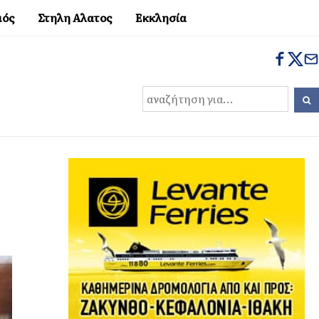
μός
Στηλη Αλατος
Εκκλησία