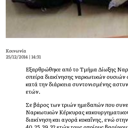
Κοινωνία
25/12/2014 | 14:31
Εξαρθρώθηκε από το Τμήμα Δίωξης Ναρ
σπείρα διακίνησης ναρκωτικών ουσιών 
κατά την διάρκεια συντονισμένης αστυνο
ετών.
Σε βάρος των τριών ημεδαπών που συν
Ναρκωτικών Κέρκυρας κακουργηματικού
διακίνηση και αγορά κοκαΐνης, ενώ στη
40,25,39,32 ετών τους οποίους βαρύνου