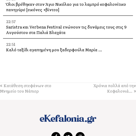
Όλοι βρέθηκαν στον Άγιο Νικόλαο για το λαμπρό κεφαλονίτικο
πανηγύρι! [εικόνες +βίντεο]
22:57
Saristra και Verbena Festival ενώνουν τις δυνάμεις τους στις 9
Αυγούστου στα Παλιά Βλαχάτα
22:51
Καλό ταξίδι αγαπημένη μου ξαδερφούλα Μαρία …
22:47
Η Κεφαλονιά στη σερβική τηλεόραση – Δημοσιογράφοι του PRVA
στο νησί για μεγάλα αφιερώματα
22:40
Κατάθεση στεφάνων στο
Χρόνια πολλά από την
Πέθανε ο ηθοποιός Νίκος Καλογερόπουλος
Μνημείο του Νάπιερ
Κεφαλονιά…
22:30
Παράκληση στην Παναγία μας στην υπεραγία Θεοτόκο
Τραχονίων της Άτρου στα Ανδρεολάτα
16:11
Δήμος Ληξουρίου: Ομόφωνα συλλυπητήρια για την απώλεια της
Μαρίας Κατσιβέλη