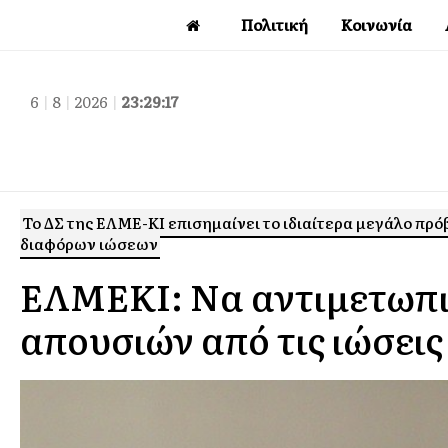
Πολιτική
Κοινωνία
6
|
8
|
2026
|
23:29:18
Το ΔΣ της ΕΛΜΕ-ΚΙ επισημαίνει το ιδιαίτερα μεγάλο πρ
διαφόρων ιώσεων
ΕΛΜΕΚΙ: Να αντιμετωπι
απουσιών από τις ιώσεις