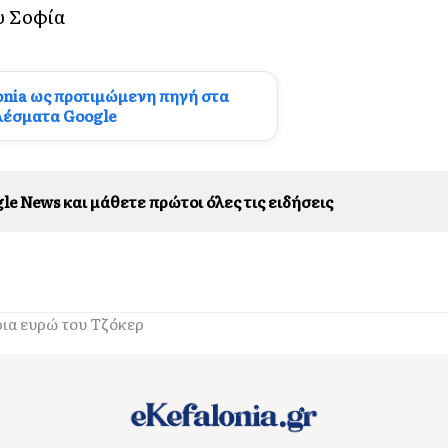
υ Σοφία
onia ως προτιμώμενη πηγή στα
λέσματα Google
le News και μάθετε πρώτοι όλες τις ειδήσεις
ρια ευρώ του Τζόκερ