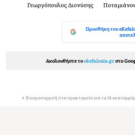
Γεωργόπουλος Διονύσης
Ποταμιάνο
Προσθήκη του eKefal
αποτε
Ακολουθήστε το
ekefalonia.gr
στο Goog
Κοσμοσυρροή στα πρακτορεία για τα 14 εκατομμύ