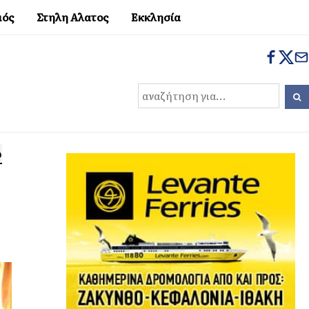
μός
Στηλη Αλατος
Εκκλησία
ω