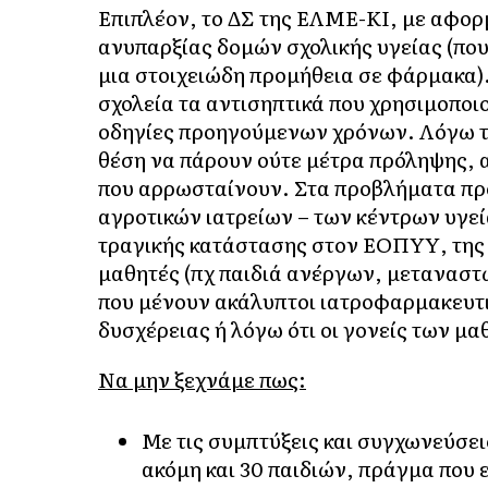
Επιπλέον, το ΔΣ της ΕΛΜΕ-ΚΙ, με αφορμή
ανυπαρξίας δομών σχολικής υγείας (που
μια στοιχειώδη προμήθεια σε φάρμακα)
σχολεία τα αντισηπτικά που χρησιμοποι
οδηγίες προηγούμενων χρόνων. Λόγω τη
θέση να πάρουν ούτε μέτρα πρόληψης, α
που αρρωσταίνουν. Στα προβλήματα προ
αγροτικών ιατρείων – των κέντρων υγεί
τραγικής κατάστασης στον ΕΟΠΥΥ, της
μαθητές (πχ παιδιά ανέργων, μεταναστώ
που μένουν ακάλυπτοι ιατροφαρμακευτ
δυσχέρειας ή λόγω ότι οι γονείς των μ
Να μην ξεχνάμε πως:
Με τις συμπτύξεις και συγχωνεύσει
ακόμη και 30 παιδιών, πράγμα που