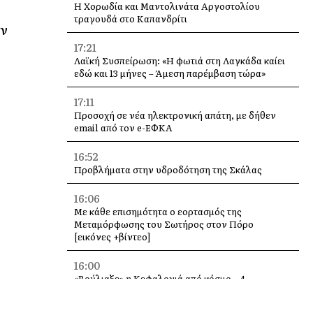
Η Χορωδία και Μαντολινάτα Αργοστολίου
τραγουδά στο Καπανδρίτι
υν
17:21
Λαϊκή Συσπείρωση: «Η φωτιά στη Λαγκάδα καίει
εδώ και 13 μήνες – Άμεση παρέμβαση τώρα»
17:11
Προσοχή σε νέα ηλεκτρονική απάτη, με δήθεν
email από τον e-ΕΦΚΑ
16:52
Προβλήματα στην υδροδότηση της Σκάλας
16:06
Με κάθε επισημότητα ο εορτασμός της
Μεταμόρφωσης του Σωτήρος στον Πόρο
[εικόνες +βίντεο]
16:00
«Βούλιαξε» η Κεφαλονιά από κόσμο – 4
κρουαζιερόπλοια και χιλιάδες επισκέπτες σε
Αργοστόλι και Σάμη