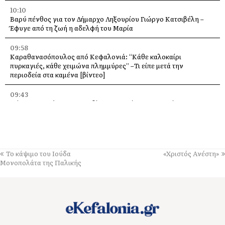
10:10
Βαρύ πένθος για τον Δήμαρχο Ληξουρίου Γιώργο Κατσιβέλη –
Έφυγε από τη ζωή η αδελφή του Μαρία
09:58
Καραθανασόπουλος από Κεφαλονιά: “Κάθε καλοκαίρι
πυρκαγιές, κάθε χειμώνα πλημμύρες” –Τι είπε μετά την
περιοδεία στα καμένα [βίντεο]
09:43
Πάρος: Νεκρό 4χρονο παιδί που εντοπίστηκε σε πισίνα beach
bar – Προσήχθησαν ιδιοκτήτης και γονείς
09:36
Πέταξε στα 2,17 μ. ο Χάρης Αλιβιζάτος – 5ος στον κόσμο στο
Παγκόσμιο Κ20!
Το κάψιμο του Ιούδα
«Χριστός Ανέστη»
Μονοπολάτα της Παλικής
09:28
Πανηγύρι στη Θηνιά: Ο Μιχάλης Βιολάρης και η παρέα του σε μια
μεγάλη μουσική βραδιά
09:24
«Ποιος και γιατί άλλαξε την πινακίδα;» – Ερωτήματα Σαρδελή για