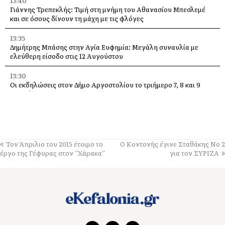
13:40
Γιάννης Τρεπεκλής: Τιμή στη μνήμη του Αθανασίου Μπεσλεμέ
και σε όσους δίνουν τη μάχη με τις φλόγες
13:35
Δημήτρης Μπάσης στην Αγία Ευφημία: Μεγάλη συναυλία με
ελεύθερη είσοδο στις 12 Αυγούστου
13:30
Οι εκδηλώσεις στον Δήμο Αργοστολίου το τριήμερο 7, 8 και 9
Αυγούστου
13:28
Ένα μεγάλο «ευχαριστώ» στα Νοσοκομεία Κεφαλονιάς –
«Στάθηκαν δίπλα μας σε μια πολύ δύσκολη στιγμή»
Τον Άπριλιο του 2015 έτοιμο το
Ο Κοντονής έγινε Σταθάκης Νο 2
13:25
έργο της Γέφυρας στον “Χάρακα”
για τον ΣΥΡΙΖΑ
Στον “εθνικό κήρυκα” η αυθεντική πλευρά του νησιού. Από
Φτέρη και Κουτσουπιά μέχρι Κουρκουμελάτα, Αίνο και
παραδοσιακά πανηγύρια
13:10
Τα άλογα του Αίνου, σύμμαχοι στην αντιμετώπιση της πυρκαγιάς