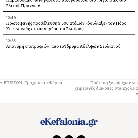
Ελειού-Πρόννων
12:49
Πρωτοφανής προσέλευση 3.500 ατόμων «βούλιαξε» τον Πόρο
Κεφαλονιάς στο πανηγύρι του Σωτήρος!
12:36
Απονομή υποτροφιών, από το Ίδρυμα Αδελφών Στυλιανού
Τυπάλδου
12:24
Απόψε, ποιητική βραδιά από τον Πολιτιστικό Σύλλογο “Το
Πυργί”, στο Τσακαρισιάνο
ΕΠΕΙΓΟΝ: Τροχαίο στα Φάρσα
Πρόταση ξενοδόχων για
11:56
χειμερινές διακοπές στα Σχολεία
Αντίστροφη μέτρηση για το Μουσικό Φεστιβάλ “PALI EKEI”, στο
Ληξούρι. Αναλυτικό timeline
11:37
Έφυγε από τη ζωή η Μαρίκα Κασσιανού
11:01
Ζάκυνθος: Πνιγμός 57χρονου Βρετανού στην περιοχή «Πισίνες»