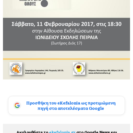
Προσθήκη του eKefalonia ως προτιμώμενη
πηγή στα αποτελέσματα Google
Ακολουθήστε το
ekefalonia.gr
στο Google News και