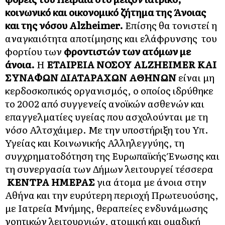
κοινωνικό και οικονομικό ζήτημα της Άνοιας
και της νόσου
Alzheimer
.
Επίσης θα τονιστεί η
αναγκαιότητα αποτίμησης και ελάφρυνσης του
φορτίου των
φροντιστών των ατόμων με
άνοια.
H
ΕΤΑΙΡΕΙΑ ΝΟΣΟΥ ALZHEIMER ΚΑΙ
ΣΥΝΑΦΩΝ ΔΙΑΤΑΡΑΧΩΝ ΑΘΗΝΩΝ
είναι μη
κερδοσκοπικός οργανισμός, ο οποίος ιδρύθηκε
το 2002 από συγγενείς ανοϊκών ασθενών και
επαγγελματίες υγείας που ασχολούνται με τη
νόσο Αλτσχάιμερ. Με την υποστήριξη του Υπ.
Υγείας και Κοινωνικής Αλληλεγγύης, τη
συγχρηματοδότηση της Ευρωπαϊκής Ένωσης και
τη συνεργασία των Δήμων λειτουργεί τέσσερα
ΚΕΝΤΡΑ ΗΜΕΡΑΣ
για άτομα με άνοια στην
Αθήνα και την ευρύτερη περιοχή Πρωτευούσης,
με Ιατρεία Μνήμης, θεραπείες ενδυνάμωσης
νοητικών λειτουργιών, ατομική και ομαδική