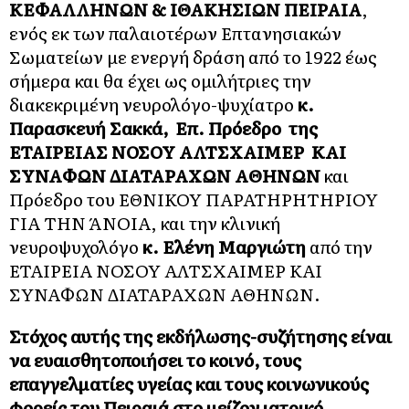
ΚΕΦΑΛΛΗΝΩΝ & ΙΘΑΚΗΣΙΩΝ ΠΕΙΡΑΙΑ
,
ενός εκ των παλαιοτέρων Επτανησιακών
Σωματείων με ενεργή δράση από το 1922 έως
σήμερα και θα έχει ως ομιλήτριες την
διακεκριμένη νευρολόγο-ψυχίατρο
κ.
Παρασκευή Σακκά,
Επ. Πρόεδρο της
ΕΤΑΙΡΕΙΑΣ ΝΟΣΟΥ ΑΛΤΣΧΑΙΜΕΡ ΚΑΙ
ΣΥΝΑΦΩΝ ΔΙΑΤΑΡΑΧΩΝ ΑΘΗΝΩΝ
και
Πρόεδρο του ΕΘΝΙΚΟΥ ΠΑΡΑΤΗΡΗΤΗΡΙΟΥ
ΓΙΑ ΤΗΝ ΆΝΟΙΑ, και την κλινική
νευροψυχολόγο
κ. Ελένη Μαργιώτη
από την
ΕΤΑΙΡΕΙΑ ΝΟΣΟΥ ΑΛΤΣΧΑΙΜΕΡ ΚΑΙ
ΣΥΝΑΦΩΝ ΔΙΑΤΑΡΑΧΩΝ ΑΘΗΝΩΝ.
Στόχος αυτής της εκδήλωσης-συζήτησης είναι
να ευαισθητοποιήσει το κοινό, τους
επαγγελματίες υγείας και τους κοινωνικούς
φορείς του Πειραιά στο μείζον ιατρικό,