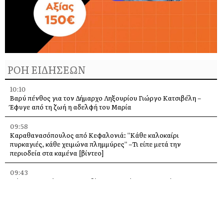
ΡΟΗ ΕΙΔΗΣΕΩΝ
10:10
Βαρύ πένθος για τον Δήμαρχο Ληξουρίου Γιώργο Κατσιβέλη –
Έφυγε από τη ζωή η αδελφή του Μαρία
09:58
Καραθανασόπουλος από Κεφαλονιά: “Κάθε καλοκαίρι
πυρκαγιές, κάθε χειμώνα πλημμύρες” –Τι είπε μετά την
περιοδεία στα καμένα [βίντεο]
09:43
Πάρος: Νεκρό 4χρονο παιδί που εντοπίστηκε σε πισίνα beach
bar – Προσήχθησαν ιδιοκτήτης και γονείς
09:36
Πέταξε στα 2,17 μ. ο Χάρης Αλιβιζάτος – 5ος στον κόσμο στο