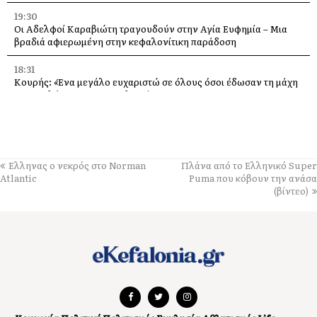
19:30
Οι Αδελφοί Καραβιώτη τραγουδούν στην Αγία Ευφημία – Μια
βραδιά αφιερωμένη στην κεφαλονίτικη παράδοση
18:31
Κουρής: «Ένα μεγάλο ευχαριστώ σε όλους όσοι έδωσαν τη μάχη
με τις φλόγες στην Κεφαλονιά»
18:28
Παράκληση προς την Υπεραγία Θεοτόκο στην Ιερά Μονή
Θεμάτων Πυλάρου
Ελληνας ο νεκρός στο Norman
Πλάνα από το Ελληνικό Super
18:00
Atlantic
Puma που κόβουν την ανάσα
Η Χορωδία και Μαντολινάτα Αργοστολίου τραγουδά στο
(βίντεο)
Καπανδρίτι
17:21
Λαϊκή Συσπείρωση: «Η φωτιά στη Λαγκάδα καίει εδώ και 13
μήνες – Άμεση παρέμβαση τώρα»
17:11
Προσοχή σε νέα ηλεκτρονική απάτη, με δήθεν email από τον e-
ΕΦΚΑ