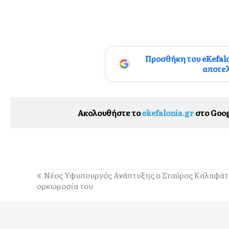
Προσθήκη του eKefal
αποτε
Ακολουθήστε το
ekefalonia.gr
στο Goog
Νέος Υφυπουργός Ανάπτυξης ο Σταύρος Καλαφάτη
ορκωμοσία του