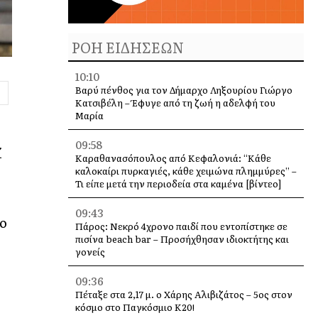
ΡΟΗ ΕΙΔΗΣΕΩΝ
10:10
Βαρύ πένθος για τον Δήμαρχο Ληξουρίου Γιώργο
Κατσιβέλη – Έφυγε από τη ζωή η αδελφή του
Μαρία
09:58
ί
Καραθανασόπουλος από Κεφαλονιά: “Κάθε
καλοκαίρι πυρκαγιές, κάθε χειμώνα πλημμύρες” –
Τι είπε μετά την περιοδεία στα καμένα [βίντεο]
09:43
ιο
Πάρος: Νεκρό 4χρονο παιδί που εντοπίστηκε σε
πισίνα beach bar – Προσήχθησαν ιδιοκτήτης και
γονείς
09:36
Πέταξε στα 2,17 μ. ο Χάρης Αλιβιζάτος – 5ος στον
κόσμο στο Παγκόσμιο Κ20!