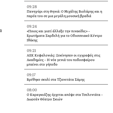
09:28
Πανηγύρι στη Θηνιά: Ο Μιχάλης Βιολάρης και η
παρέα του σε μια μεγάλη μουσική βραδιά
09:24
α
«Ποιος και γιατί άλλαξε την πινακίδα;» –
Ερωτήματα Σαρδελή για το Οδυσσειακό Κέντρο
Ιθάκης
09:21
ΑΕΚ Κεφαλονιάς: Ξεκίνησαν οι εγγραφές στις
Ακαδημίες – Η νέα γενιά του ποδοσφαίρου
μπαίνει στο γήπεδο
09:17
Βρέθηκε σκυλί στα Τζανετάτα Σάμης
08:00
Ο Καραγκιόζης έρχεται απόψε στα Τσελεντάτα –
Δωρεάν Θέατρο Σκιών
23:55