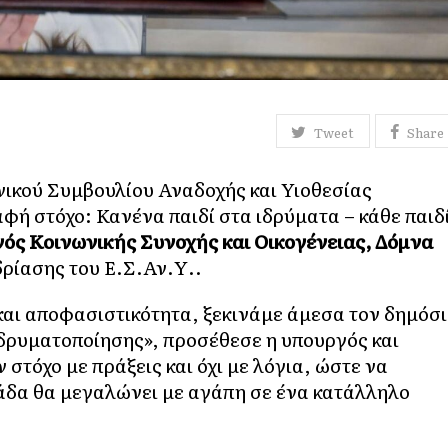
Tweet
Share
ικού Συμβουλίου Αναδοχής και Υιοθεσίας
αφή στόχο: Κανένα παιδί στα ιδρύματα – κάθε παιδ
ός Κοινωνικής Συνοχής και Οικογένειας, Δόμνα
δρίασης του Ε.Σ.Αν.Υ..
και αποφασιστικότητα, ξεκινάμε άμεσα τον δημόσ
ϊδρυματοποίησης», προσέθεσε η υπουργός και
στόχο με πράξεις και όχι με λόγια, ώστε να
λάδα θα μεγαλώνει με αγάπη σε ένα κατάλληλο