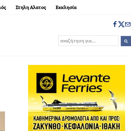
μός
Στηλη Αλατος
Εκκλησία