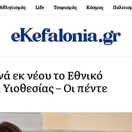
Αθλητισμός
Life
Τουρισμός
Κόσμος
Πολιτισ
ά εκ νέου το Εθνικό
Υιοθεσίας – Οι πέντε