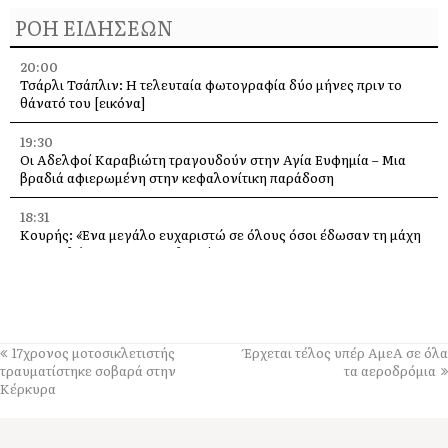
ΡΟΗ ΕΙΔΗΣΕΩΝ
20:00
Τσάρλι Τσάπλιν: Η τελευταία φωτογραφία δύο μήνες πριν το
θάνατό του [εικόνα]
19:30
Οι Αδελφοί Καραβιώτη τραγουδούν στην Αγία Ευφημία – Μια
βραδιά αφιερωμένη στην κεφαλονίτικη παράδοση
18:31
Κουρής: «Ένα μεγάλο ευχαριστώ σε όλους όσοι έδωσαν τη μάχη
με τις φλόγες στην Κεφαλονιά»
18:28
Παράκληση προς την Υπεραγία Θεοτόκο στην Ιερά Μονή
Θεμάτων Πυλάρου
17χρονος μοτοσικλετιστής
Έρχεται τέλος υπέρ ΑμεΑ σε όλα
18:00
τραυματίστηκε σοβαρά στην
τα αεροδρόμια
Η Χορωδία και Μαντολινάτα Αργοστολίου τραγουδά στο
Κέρκυρα
Καπανδρίτι
17:21