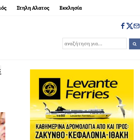
μός
Στηλη Αλατος
Εκκλησία
ς