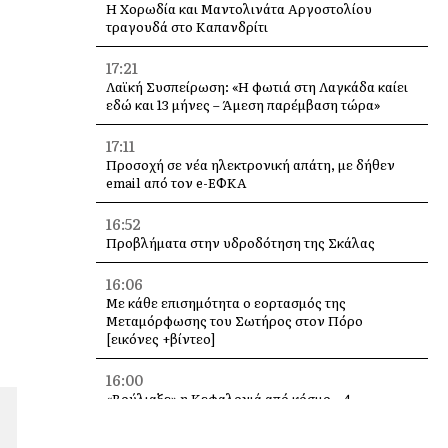
Η Χορωδία και Μαντολινάτα Αργοστολίου
τραγουδά στο Καπανδρίτι
17:21
Λαϊκή Συσπείρωση: «Η φωτιά στη Λαγκάδα καίει
εδώ και 13 μήνες – Άμεση παρέμβαση τώρα»
17:11
Προσοχή σε νέα ηλεκτρονική απάτη, με δήθεν
email από τον e-ΕΦΚΑ
16:52
Προβλήματα στην υδροδότηση της Σκάλας
16:06
Με κάθε επισημότητα ο εορτασμός της
Μεταμόρφωσης του Σωτήρος στον Πόρο
[εικόνες +βίντεο]
16:00
«Βούλιαξε» η Κεφαλονιά από κόσμο – 4
κρουαζιερόπλοια και χιλιάδες επισκέπτες σε
Αργοστόλι και Σάμη