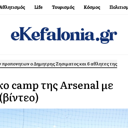
Αθλητισμός
Life
Τουρισμός
Κόσμος
Πολιτισ
 προπονητων ο Δημητρης Ζησιματος και 6 αθλητες της
κο camp της Arsenal με
(βίντεο)