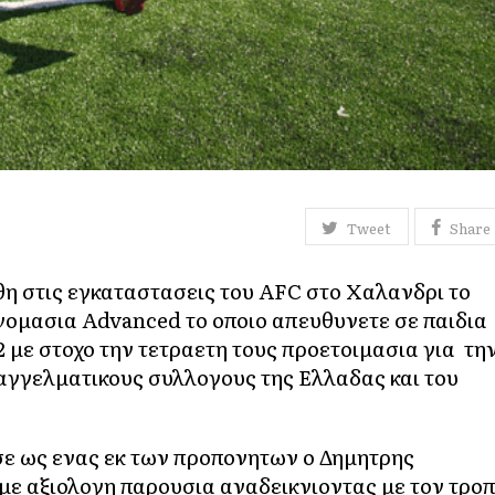
Tweet
Share
θη στις εγκαταστασεις του AFC στο Χαλανδρι το
νομασια Advanced το οποιο απευθυνετε σε παιδια
2 με στοχο την τετραετη τους προετοιμασια για τη
επαγγελματικους συλλογους της Ελλαδας και του
ε ως ενας εκ των προπονητων ο Δημητρης
 με αξιολογη παρουσια αναδεικνιοντας με τον τρο