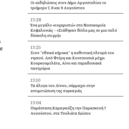
Οι εκδηλώσεις στον Δήμο Αργοστολίου το
τριήμερο 7, 8 και 9 Αυγούστου
13:28
Ένα μεγάλο «ευχαριστώ» στα Νοσοκομεία
Κεφαλονιάς – «Στάθηκαν δίπλα μας σε μια πολύ
δύσκολη στιγμή»
n
13:25
τε
Στον “εθνικό κήρυκα” η αυθεντική πλευρά του
νησιού. Από Φτέρη και Κουτσουπιά μέχρι
Κουρκουμελάτα, Αίνο και παραδοσιακά
πανηγύρια
13:10
Τα άλογα του Αίνου, σύμμαχοι στην
αντιμετώπιση της πυρκαγιάς
13:04
Παράσταση Καραγκιόζη την Παρασκευή 7
Αυγούστου, στα Τουλιάτα Ερίσου
12:49