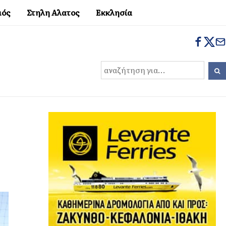
μός
Στηλη Αλατος
Εκκλησία