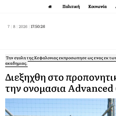
Πολιτική
Κοινωνία
7
|
8
|
2026
|
17:50:26
Την σχολη της Κεφαλονιας εκπροσωπησε ως ενας εκ των
ακαδημιας.
Διεξηχθη στο προπονητι
την ονομασια Advanced 