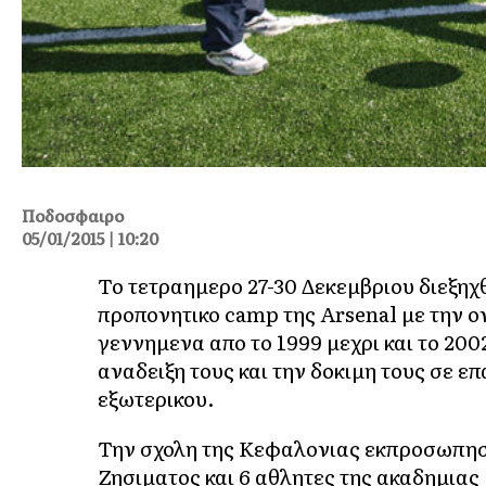
Ποδοσφαιρο
05/01/2015 | 10:20
Το τετραημερο 27-30 Δεκεμβριου διεξηχ
προπονητικο camp της Arsenal με την ο
γεννημενα απο το 1999 μεχρι και το 200
αναδειξη τους και την δοκιμη τους σε 
εξωτερικου.
Την σχολη της Κεφαλονιας εκπροσωπησ
Ζησιματος και 6 αθλητες της ακαδημιας