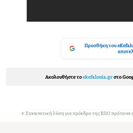
Προσθήκη του eKefal
αποτε
Ακολουθήστε το
ekefalonia.gr
στο Goog
Συναινετική λύση για πρόεδρο της ΕΠΟ πρότεινε