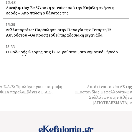
16:48
Λυκαβηττός: Σε 57χρονη γυναίκα από την Κυψέλη ανήκει η
σορός – Από πτώση ο θάνατος της
16:29
Δελλαπορτάτα: Παράκληση στην Παναγία την Τετάρτη 12
Αυγούστου –Θα προσφερθεί παραδοσιακή ριγανάδα
15:33
Ο Θοδωρής Φέρρης στις 12 Αυγούστου, στο Δημοτικό Γήπεδο
Αργοστολίου
13:59
Απόψε τα εγκαίνια της έκθεσης του Κώστα Ευαγγελάτου στη
σύγχρονη πινακοθήκη “villa Ροδόπη”
Ε.Α.Σ: Τιμολόγια για επιστροφή
Αυτό είναι το νέο ΔΣ της
11:58
ΦΠΑ παραλαμβάνει ο Ε.Α.Σ.
Ομοσπονδίας Κεφαλλονίτικων
Δύο παλέτες εμφιαλωμένο νερό στους εθελοντές Ελειού–
Συλλόγων στην Αθήνα
Πρόννων – Το «ευχαριστώ» στον Χρήστο Κόκκολη
[ΑΠΟΤΕΛΕΣΜΑΤΑ]
11:55
Μια διαφορετική παράκληση της Παναγίας πάνω στα βράχια της
Λίμπας στις Μηνιές [εικόνες]