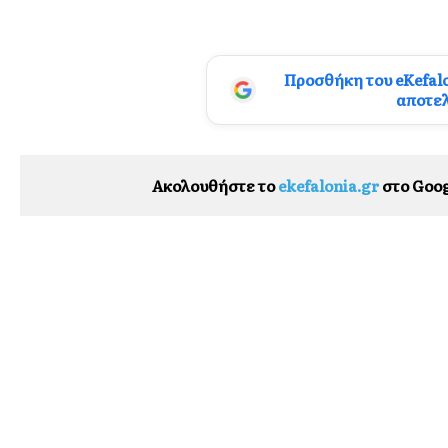
Προσθήκη του eKefal
αποτε
Ακολουθήστε το
ekefalonia.gr
στο Goog