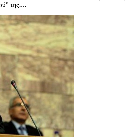
ού” της….