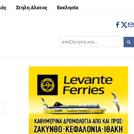
μός
Στηλη Αλατος
Εκκλησία