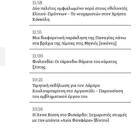
11:58
Δύο παλέτες εμφιαλωμένο νερό στους εθελοντές
Ελειού–Πρόννων – Το «ευχαριστώ» στον Χρήστο
Κόκκολη
11:55
Μια διαφορετική παράκληση της Παναγίας πάνω
στα βράχια της Λίμπας στις Μηνιές [εικόνες]
11:00
Φινλανδία: Οι τάρανδοι θύματα του κύματος
ζέστης
10:21
Τιμητική εκδήλωση για τον Λάμπρο
Κουλουμπαρίτση στο Αργοστόλι – Παρουσίαση
του εμβληματικού έργου του
10:16
Η Άννα Βίσση στο Φισκάρδο: Ξεχωριστές στιγμές
με την μπάντα «Αγία Φανφάρα» [βίντεο]
10:00