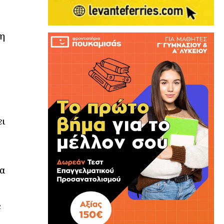
 η
ει
να
ε