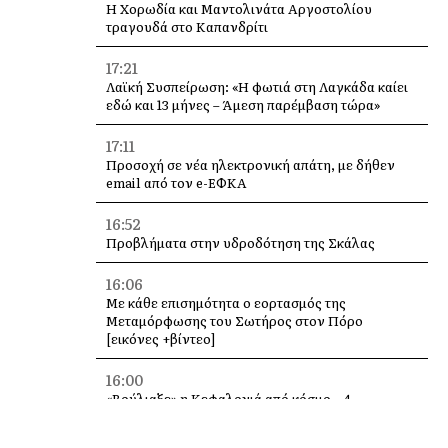
Η Χορωδία και Μαντολινάτα Αργοστολίου
τραγουδά στο Καπανδρίτι
17:21
Λαϊκή Συσπείρωση: «Η φωτιά στη Λαγκάδα καίει
εδώ και 13 μήνες – Άμεση παρέμβαση τώρα»
17:11
Προσοχή σε νέα ηλεκτρονική απάτη, με δήθεν
email από τον e-ΕΦΚΑ
16:52
Προβλήματα στην υδροδότηση της Σκάλας
16:06
Με κάθε επισημότητα ο εορτασμός της
Μεταμόρφωσης του Σωτήρος στον Πόρο
[εικόνες +βίντεο]
16:00
«Βούλιαξε» η Κεφαλονιά από κόσμο – 4
κρουαζιερόπλοια και χιλιάδες επισκέπτες σε
Αργοστόλι και Σάμη