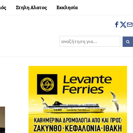
μός
Στηλη Αλατος
Εκκλησία