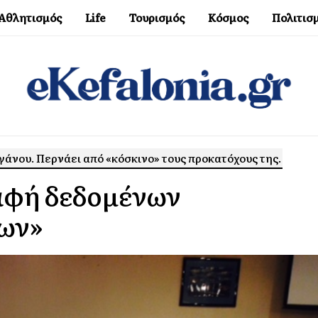
Αθλητισμός
Life
Τουρισμός
Κόσμος
Πολιτισ
άνου. Περνάει από «κόσκινο» τους προκατόχους της.
αφή δεδομένων
ων»