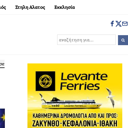
μός
Στηλη Αλατος
Εκκλησία
σε
8