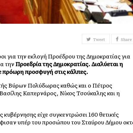
Tweet
Share
οι για την εκλογή Προέδρου της Δημοκρατίας για
α την
Προεδρία της Δημοκρατίας. Διαλύεται η
ε πρόωρη προσφυγή στις κάλπες.
ής Βύρων Πολύδωρας καθώς και ο Πέτρος
Βασίλης Καπερνάρος, Νίκος Τσούκαλης και η
 κυβέρνησης είχε συγκεντρώσει 160 θετικές
ήφισαν υπέρ του προσώπου του Σταύρου Δήμου οκ