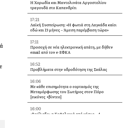
Η Χορωδία και Μαντολινάτα Αργοστολίου
τραγουδά στο Καπανδρίτι
17:21
Λαϊκή Συσπείρωση: «Η φωτιά στη Λαγκάδα καίει
εδώ και 13 μήνες – Άμεση παρέμβαση τώρα»
17:11
τά
Προσοχή σε νέα ηλεκτρονική απάτη, με δήθεν
email από τον e-ΕΦΚΑ
16:52
ε
Προβλήματα στην υδροδότηση της Σκάλας
16:06
Με κάθε επισημότητα ο εορτασμός της
Μεταμόρφωσης του Σωτήρος στον Πόρο
[εικόνες +βίντεο]
16:00
«Βούλιαξε» η Κεφαλονιά από κόσμο – 4
κρουαζιερόπλοια και χιλιάδες επισκέπτες σε
Αργοστόλι και Σάμη