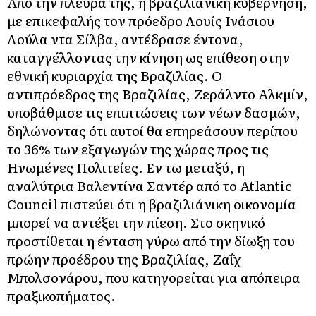
Από την πλευρά της, η βραζιλιάνικη κυβέρνηση,
με επικεφαλής τον πρόεδρο Λουίς Ινάσιου
Λούλα ντα Σίλβα, αντέδρασε έντονα,
καταγγέλλοντας την κίνηση ως επίθεση στην
εθνική κυριαρχία της Βραζιλίας. Ο
αντιπρόεδρος της Βραζιλίας, Ζεράλντο Αλκμίν,
υποβάθμισε τις επιπτώσεις των νέων δασμών,
δηλώνοντας ότι αυτοί θα επηρεάσουν περίπου
το 36% των εξαγωγών της χώρας προς τις
Ηνωμένες Πολιτείες. Εν τω μεταξύ, η
αναλύτρια Βαλεντίνα Σαντέρ από το Atlantic
Council πιστεύει ότι η βραζιλιάνικη οικονομία
μπορεί να αντέξει την πίεση. Στο σκηνικό
προστίθεται η ένταση γύρω από την δίωξη του
πρώην προέδρου της Βραζιλίας, Ζαΐχ
Μπολσονάρου, που κατηγορείται για απόπειρα
πραξικοπήματος.