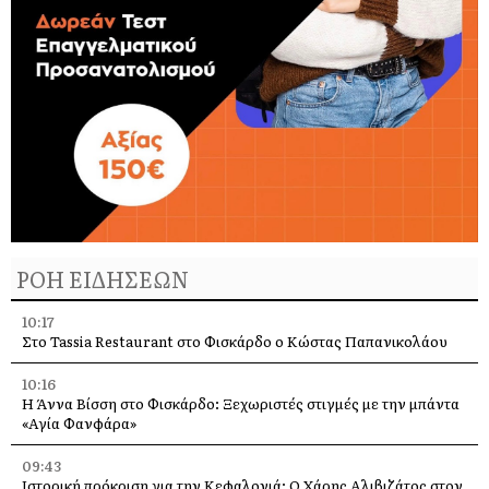
ΡΟΗ ΕΙΔΗΣΕΩΝ
10:17
Στο Tassia Restaurant στο Φισκάρδο ο Κώστας Παπανικολάου
10:16
Η Άννα Βίσση στο Φισκάρδο: Ξεχωριστές στιγμές με την μπάντα
«Αγία Φανφάρα»
09:43
Ιστορική πρόκριση για την Κεφαλονιά: Ο Χάρης Αλιβιζάτος στον