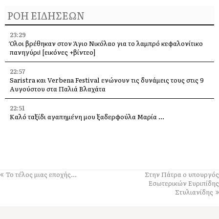
ΡΟΗ ΕΙΔΗΣΕΩΝ
23:29
Όλοι βρέθηκαν στον Άγιο Νικόλαο για το λαμπρό κεφαλονίτικο
πανηγύρι! [εικόνες +βίντεο]
22:57
Saristra και Verbena Festival ενώνουν τις δυνάμεις τους στις 9
Αυγούστου στα Παλιά Βλαχάτα
22:51
Καλό ταξίδι αγαπημένη μου ξαδερφούλα Μαρία …
22:47
Η Κεφαλονιά στη σερβική τηλεόραση – Δημοσιογράφοι του PRVA
στο νησί για μεγάλα αφιερώματα
22:40
Το τέλος μιας εποχής…
Στην Πάτρα ο υπουργός
Πέθανε ο ηθοποιός Νίκος Καλογερόπουλος
Εσωτερικών Ευριπίδης
Στυλιανίδης
22:30
Παράκληση στην Παναγία μας στην υπεραγία Θεοτόκο
Τραχονίων της Άτρου στα Ανδρεολάτα