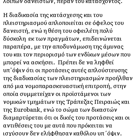
λοιπών δανειστών, πέραν του κατάσχοντος.
Η διαδικασία της κατάσχεσης και του
πλειστηριασμού απλοποιείται σε όφελος του
δανειστή, ενώ η θέση του οφειλέτη πολύ
δύσκολη εκ των πραγμάτων, επιδεινώνεται
παραπέρα, με την αποδυνάμωση της άμυνας
του και τον περιορισμό των ενδίκων μέσων που
μπορεί να ασκήσει. Πρέπει δε να ληφθεί
υπ’όψιν ότι οι προτάσεις αυτές απλούστευσης
της διαδικασίας των πλειστηριασμών προήλθαν
από μια νομοπαρασκευαστική επιτροπή, στην
οποία συμμετείχαν οι προϊστάμενοι των
νομικών τμημάτων της Τράπεζας Πειραιώς και
της Eurobank, ενώ το σώμα των δικαστών
διαμαρτύρεται ότι οι δικές του προτάσεις και οι
αντιθέσεις του με αυτά που πρόκειται να
ισχύσουν δεν ελήφθησαν καθόλου υπ΄όψιν.