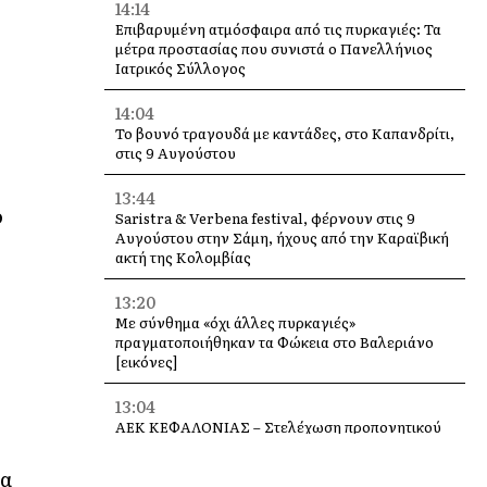
14:14
Επιβαρυμένη ατμόσφαιρα από τις πυρκαγιές: Τα
μέτρα προστασίας που συνιστά ο Πανελλήνιος
Ιατρικός Σύλλογος
14:04
Το βουνό τραγουδά με καντάδες, στο Καπανδρίτι,
στις 9 Αυγούστου
13:44
ο
Saristra & Verbena festival, φέρνουν στις 9
Αυγούστου στην Σάμη, ήχους από την Καραϊβική
ακτή της Κολομβίας
13:20
Με σύνθημα «όχι άλλες πυρκαγιές»
πραγματοποιήθηκαν τα Φώκεια στο Βαλεριάνο
[εικόνες]
13:04
ΑΕΚ ΚΕΦΑΛΟΝΙΑΣ – Στελέχωση προπονητικού
επιτελείου Ακαδημιών
να