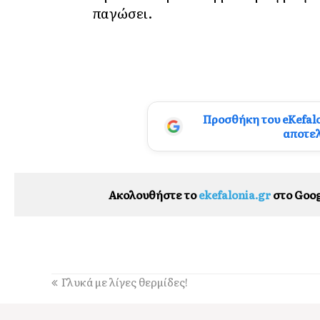
παγώσει.
Προσθήκη του eKefal
αποτε
Ακολουθήστε το
ekefalonia.gr
στο Goog
Γλυκά με λίγες θερμίδες!