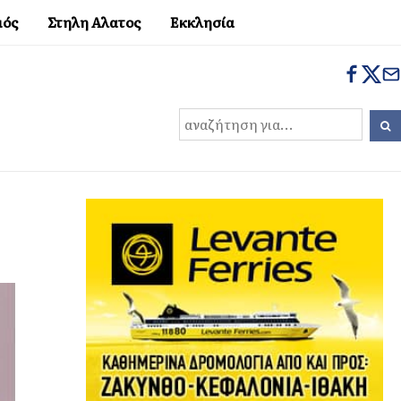
μός
Στηλη Αλατος
Εκκλησία