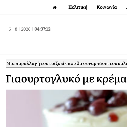
Πολιτική
Κοινωνία
6
|
8
|
2026
|
04:37:13
Μια παραλλαγή του τσίζκεϊκ που θα συναρπάσει του κα
Γιαουρτογλυκό με κρέμ