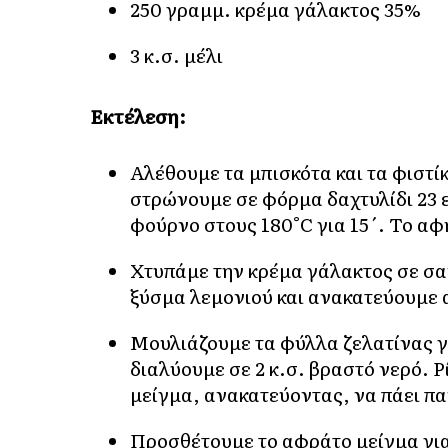
250 γραμμ. κρέμα γάλακτος 35%
3 κ.σ. μέλι
Εκτέλεση:
Αλέθουμε τα μπισκότα και τα φιστίκ
στρώνουμε σε φόρμα δαχτυλίδι 23
φούρνο στους 180°C για 15΄. Το α
Χτυπάμε την κρέμα γάλακτος σε σαντ
ξύσμα λεμονιού και ανακατεύουμε 
Μουλιάζουμε τα φύλλα ζελατίνας γι
διαλύουμε σε 2 κ.σ. βραστό νερό. 
μείγμα, ανακατεύοντας, να πάει πα
Προσθέτουμε το αφράτο μείγμα γιαο