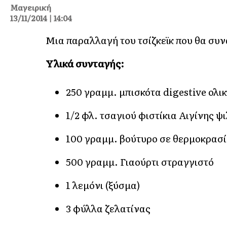
Μαγειρική
13/11/2014 | 14:04
Μια παραλλαγή του τσίζκεϊκ που θα συ
Υλικά συνταγής:
250 γραμμ. μπισκότα digestive ολι
1/2 φλ. τσαγιού φιστίκια Αιγίνης ψ
100 γραμμ. βούτυρο σε θερμοκρασ
500 γραμμ. Γιαούρτι στραγγιστό
1 λεμόνι (ξύσμα)
3 φύλλα ζελατίνας