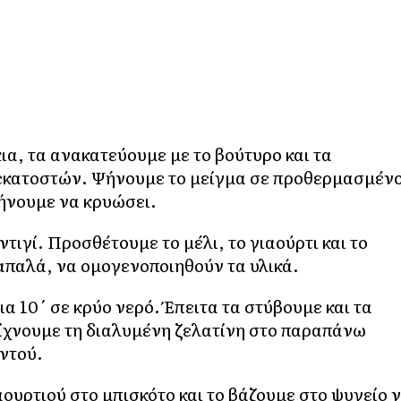
ια, τα ανακατεύουμε με το βούτυρο και τα
 εκατοστών. Ψήνουμε το μείγμα σε προθερμασμέν
φήνουμε να κρυώσει.
ιγί. Προσθέτουμε το μέλι, το γιαούρτι και το
απαλά, να ομογενοποιηθούν τα υλικά.
α 10΄ σε κρύο νερό. Έπειτα τα στύβουμε και τα
Ρίχνουμε τη διαλυμένη ζελατίνη στο παραπάνω
ντού.
υρτιού στο μπισκότο και το βάζουμε στο ψυγείο 