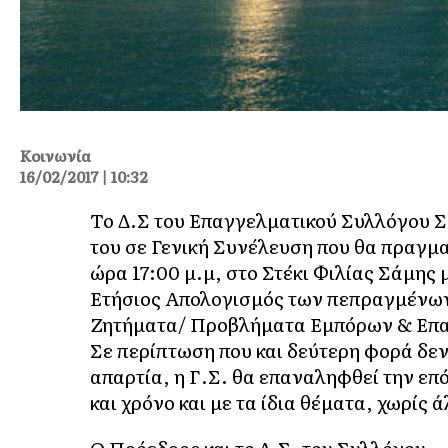
Κοινωνία
16/02/2017 | 10:32
Το Δ.Σ του Επαγγελματικού Συλλόγου Σ
του σε Γενική Συνέλευση που θα πραγμα
ώρα 17:00 μ.μ, στο Στέκι Φιλίας Σάμης 
Ετήσιος Απολογισμός των πεπραγμένων
Ζητήματα/ Προβλήματα Εμπόρων & Επ
Σε περίπτωση που και δεύτερη φορά δεν
απαρτία, η Γ.Σ. θα επαναληφθεί την επ
και χρόνο και με τα ίδια θέματα, χωρίς
Ο Πρόεδρος και το Δ.Σ. του Συλλόγου