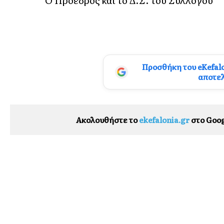
Προσθήκη του eKefal
αποτε
Ακολουθήστε το
ekefalonia.gr
στο Goog