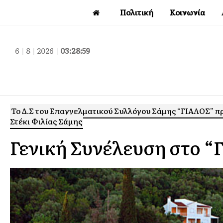
Πολιτική
Κοινωνία
6
|
8
|
2026
|
03:29:00
Το Δ.Σ του Επαγγελματικού Συλλόγου Σάμης “ΓΙΑΛΟΣ” πρ
Στέκι Φιλίας Σάμης
Γενική Συνέλευση στο “