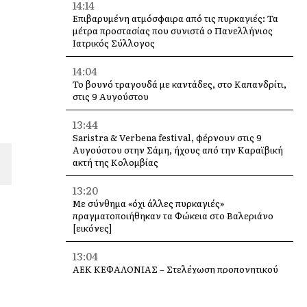
14:14
Επιβαρυμένη ατμόσφαιρα από τις πυρκαγιές: Τα
μέτρα προστασίας που συνιστά ο Πανελλήνιος
Ιατρικός Σύλλογος
14:04
Το βουνό τραγουδά με καντάδες, στο Καπανδρίτι,
στις 9 Αυγούστου
13:44
Saristra & Verbena festival, φέρνουν στις 9
Αυγούστου στην Σάμη, ήχους από την Καραϊβική
ακτή της Κολομβίας
13:20
Με σύνθημα «όχι άλλες πυρκαγιές»
πραγματοποιήθηκαν τα Φώκεια στο Βαλεριάνο
[εικόνες]
13:04
ΑΕΚ ΚΕΦΑΛΟΝΙΑΣ – Στελέχωση προπονητικού
επιτελείου Ακαδημιών