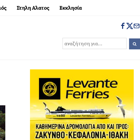
μός
Στηλη Αλατος
Εκκλησία