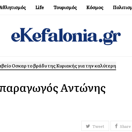
Αθλητισμός
Life
Τουρισμός
Κόσμος
Πολιτισ
βείο Οσκαρ το βράδυ της Κυριακής για την καλύτερη
 παραγωγός Αντώνης
Tweet
Share