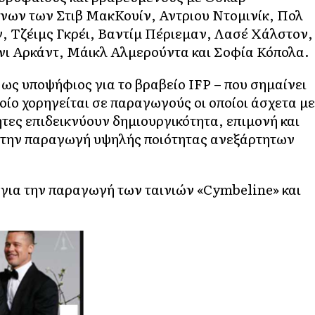
ων των Στιβ ΜακΚουίν, Αντριου Ντομινίκ, Πολ
, Τζέιμς Γκρέι, Βαντίμ Πέριεμαν, Λασέ Χάλστον,
νι Αρκάντ, Μάικλ Αλμερούντα και Σοφία Κόπολα.
ως υποψήφιος για το βραβείο IFP – που σημαίνει
ίο χορηγείται σε παραγωγούς οι οποίοι άσχετα με
ητες επιδεικνύουν δημιουργικότητα, επιμονή και
 στην παραγωγή υψηλής ποιότητας ανεξάρτητων
ι για την παραγωγή των ταινιών «Cymbeline» και