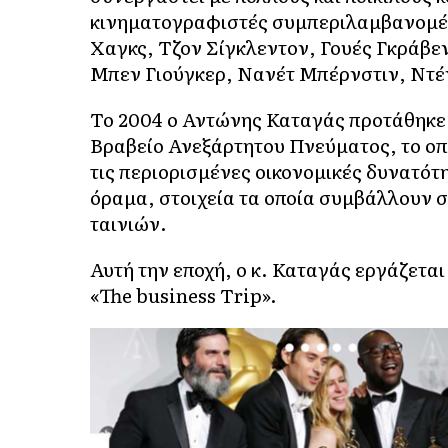
κινηματογραφιστές συμπεριλαμβανομέν
Χαγκς, Τζον Σίγκλεντον, Γουές Γκράβεν
Μπεν Γιούγκερ, Νανέτ Μπέρνστιν, Ντέ
Το 2004 ο Αντώνης Καταγάς προτάθηκε 
Βραβείο Ανεξάρτητου Πνεύματος, το οπο
τις περιορισμένες οικονομικές δυνατότ
όραμα, στοιχεία τα οποία συμβάλλουν
ταινιών.
Αυτή την εποχή, ο κ. Καταγάς εργάζετα
«The business Trip».