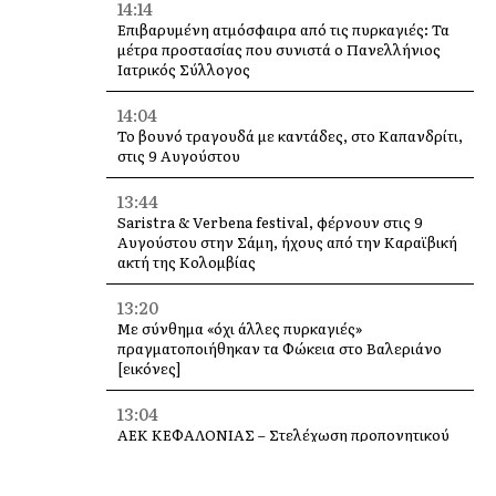
14:14
Επιβαρυμένη ατμόσφαιρα από τις πυρκαγιές: Τα
μέτρα προστασίας που συνιστά ο Πανελλήνιος
Ιατρικός Σύλλογος
14:04
Το βουνό τραγουδά με καντάδες, στο Καπανδρίτι,
στις 9 Αυγούστου
13:44
Saristra & Verbena festival, φέρνουν στις 9
Αυγούστου στην Σάμη, ήχους από την Καραϊβική
ακτή της Κολομβίας
13:20
Με σύνθημα «όχι άλλες πυρκαγιές»
πραγματοποιήθηκαν τα Φώκεια στο Βαλεριάνο
[εικόνες]
13:04
ΑΕΚ ΚΕΦΑΛΟΝΙΑΣ – Στελέχωση προπονητικού
επιτελείου Ακαδημιών