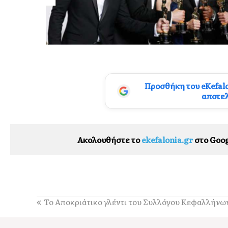
Προσθήκη του eKefal
αποτε
Ακολουθήστε το
ekefalonia.gr
στο Goog
Το Αποκριάτικο γλέντι του Συλλόγου Κεφαλλήνω