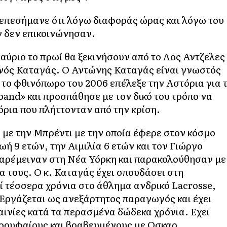
επεσήμανε ότι λόγω διαφοράς ώρας και λόγω του
ν δεν επικοινώνησαν.
 αύριο το πρωί θα ξεκινήσουν από το Λος Αντζελες
ιανός Καταγάς. Ο Αντώνης Καταγάς είναι γνωστός
ι το φθινόπωρο του 2006 επέλεξε την Αστόρια για 
band» και προσπάθησε με τον δικό του τρόπο να
όρια που πλήττονταν από την κρίση.
με την Μπρέντι με την οποία έφερε στον κόσμο
ωή 9 ετών, την Αιμιλία 6 ετών και τον Γιώργο
 παρέμειναν στη Νέα Υόρκη και παρακολούθησαν με
α τους. Ο κ. Καταγάς έχει σπουδάσει στη
 τέσσερα χρόνια στο άθλημα ανδρικό Lacrosse,
 Εργάζεται ως ανεξάρτητος παραγωγός και έχει
αινίες κατά τα περασμένα δώδεκα χρόνια. Εχει
 κορυφαίους και βραβευμένους με Οσκαρ