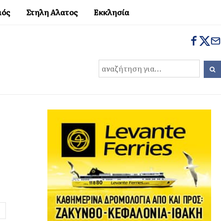
μός
Στηλη Αλατος
Εκκλησία