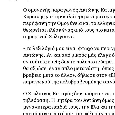
Ο ομογενής παραγωγός Αντώνης Καταγά
Κυριακής για την καλύτερη κινηματογρα
περήφανη την Ομογένεια και το ελληνικ
θεωρείται πλέον ένας από τους πιο κα
σημερινού Χόλιγουντ.
«Το λεξιλόγιό μου είναι φτωχό να περιγρ
Αντώνης. Αν και από μικρός μάς έλεγε ότ
εν τούτοις εμείς δεν το πολυπιστεύαμε
θα αξιώσει έναν απλό μετανάστη, όπως 
βραβείο μετά το άλλο», δήλωσε στον «Ε
παραγωγού της πολυβραβευμένης ταινία
Ο Στυλιανός Καταγάς δεν μπόρεσε να τα
τηλεόραση. Η μητέρα του Αντώνη όμως,
μεγαλύτερα παιδιά τους, την Ελα και τη
επεσήμανε ο πατέρας του, «έζησαν πρω