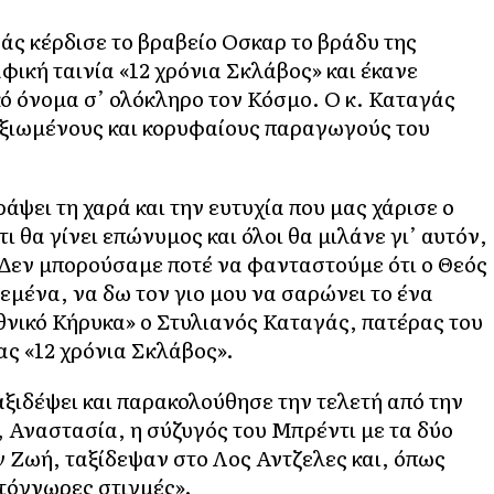
ς κέρδισε το βραβείο Οσκαρ το βράδυ της
φική ταινία «12 χρόνια Σκλάβος» και έκανε
ό όνομα σ’ ολόκληρο τον Κόσμο. Ο κ. Καταγάς
ταξιωμένους και κορυφαίους παραγωγούς του
άψει τη χαρά και την ευτυχία που μας χάρισε ο
ι θα γίνει επώνυμος και όλοι θα μιλάνε γι’ αυτόν,
. Δεν μπορούσαμε ποτέ να φανταστούμε ότι ο Θεός
εμένα, να δω τον γιο μου να σαρώνει το ένα
θνικό Κήρυκα» ο Στυλιανός Καταγάς, πατέρας του
ς «12 χρόνια Σκλάβος».
ξιδέψει και παρακολούθησε την τελετή από την
 Αναστασία, η σύζυγός του Μπρέντι με τα δύο
ν Ζωή, ταξίδεψαν στο Λος Αντζελες και, όπως
τόγνωρες στιγμές».