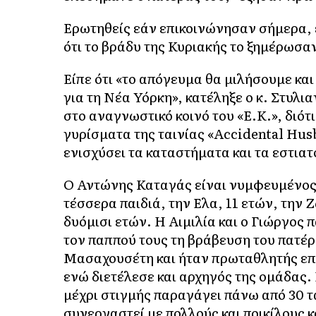
Ερωτηθείς εάν επικοινώνησαν σήμερα, 
ότι το βράδυ της Κυριακής το ξημέρωσα
Είπε ότι «το απόγευμα θα μιλήσουμε και
για τη Νέα Υόρκη», κατέληξε ο κ. Στυλ
στο αναγνωστικό κοινό του «Ε.Κ.», διότ
γυρίσματα της ταινίας «Accidental Hus
ενισχύσει τα καταστήματα και τα εστιατ
Ο Αντώνης Καταγάς είναι νυμφευμένος 
τέσσερα παιδιά, την Ελα, 11 ετών, την Ζ
δυόμισι ετών. Η Αιμιλία και ο Γιώργος
τον παππού τους τη βράβευση του πατέρ
Μασαχουσέτη και ήταν πρωταθλητής επί
ενώ διετέλεσε και αρχηγός της ομάδας.
μέχρι στιγμής παραγάγει πάνω από 30 τ
συνεργαστεί με πολλούς και ποικίλους