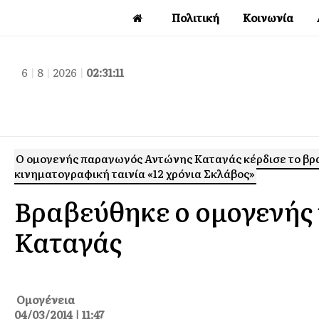
Πολιτική
Κοινωνία
6
|
8
|
2026
|
02:31:12
Ο ομογενής παραγωγός Αντώνης Καταγάς κέρδισε το βρα
κινηματογραφική ταινία «12 χρόνια Σκλάβος»
Βραβεύθηκε ο ομογενής
Καταγάς
Ομογένεια
04/03/2014 | 11:47