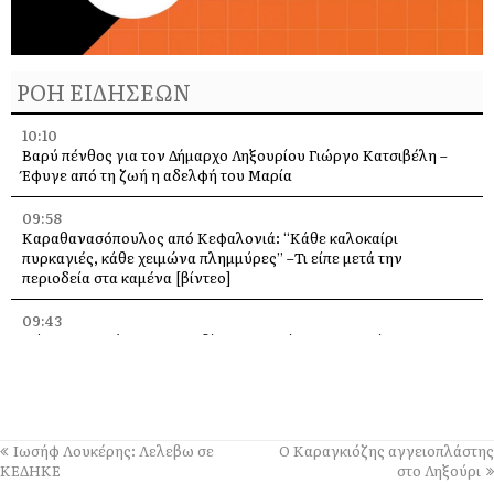
ΡΟΗ ΕΙΔΗΣΕΩΝ
10:10
Βαρύ πένθος για τον Δήμαρχο Ληξουρίου Γιώργο Κατσιβέλη –
Έφυγε από τη ζωή η αδελφή του Μαρία
09:58
Καραθανασόπουλος από Κεφαλονιά: “Κάθε καλοκαίρι
πυρκαγιές, κάθε χειμώνα πλημμύρες” –Τι είπε μετά την
περιοδεία στα καμένα [βίντεο]
09:43
Πάρος: Νεκρό 4χρονο παιδί που εντοπίστηκε σε πισίνα beach
bar – Προσήχθησαν ιδιοκτήτης και γονείς
09:36
Πέταξε στα 2,17 μ. ο Χάρης Αλιβιζάτος – 5ος στον κόσμο στο
Παγκόσμιο Κ20!
Ιωσήφ Λουκέρης: Λελεβω σε
Ο Καραγκιόζης αγγειοπλάστης
ΚΕΔΗΚΕ
στο Ληξούρι
09:28