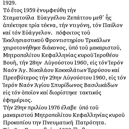
1929.
Τό ἔτος 1959 ἐνυμφεύθη τήν
Σταματούλα Εὐαγγέλου Ζεπάττου μεθ’ ἧς
ἀπέκτησε τρία τέκνα, τήν Ἀντιγόνη, τόν Παύλον
καί τόν Εὐάγγελον. Ἀπόφοιτος τοῦ
Ἐκκλησιαστικοῦ Φροντιστηρίου Τρικάλων
χειροτονήθηκε διάκονος, ὑπό τοῦ μακαριστοῦ,
Μητροπολίτου Κεφαλληνίας κυροῦ Ἱεροθέου
Βουῆ, τήν 28ην Αὐγούστου 1960, εἰς τόν Ἱερόν
Ναόν Ἁγ. Νικολάου Κοκκολάτων Ἐρρύσου καί
Πρεσβύτερος τήν 29ην Αὐγούστου 1960, εἰς τόν
Ἱερόν Ναόν Ἁγίου Σπυρίδωνος Βασιλικάδων
εἰς τόν ὁποῖον καί διορίστηκε τακτικός
ἐφημέριος.
Τήν 29ην Ἀπριλίου 1976 έλαβε ὑπό τοῦ
μακαριστού Μητροπολίτου Κεφαλληνίας κυροῦ
Προκοπίου την Πνευματική Πατρότητα.