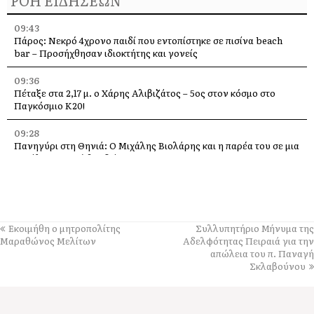
09:43
Πάρος: Νεκρό 4χρονο παιδί που εντοπίστηκε σε πισίνα beach
bar – Προσήχθησαν ιδιοκτήτης και γονείς
09:36
Πέταξε στα 2,17 μ. ο Χάρης Αλιβιζάτος – 5ος στον κόσμο στο
Παγκόσμιο Κ20!
09:28
Πανηγύρι στη Θηνιά: Ο Μιχάλης Βιολάρης και η παρέα του σε μια
μεγάλη μουσική βραδιά
09:24
«Ποιος και γιατί άλλαξε την πινακίδα;» – Ερωτήματα Σαρδελή για
το Οδυσσειακό Κέντρο Ιθάκης
Εκοιμήθη ο μητροπολίτης
Συλλυπητήριο Μήνυμα της
09:21
Μαραθώνος Μελίτων
Αδελφότητας Πειραιά για την
ΑΕΚ Κεφαλονιάς: Ξεκίνησαν οι εγγραφές στις Ακαδημίες – Η
απώλεια του π. Παναγή
νέα γενιά του ποδοσφαίρου μπαίνει στο γήπεδο
Σκλαβούνου
09:17
Βρέθηκε σκυλί στα Τζανετάτα Σάμης