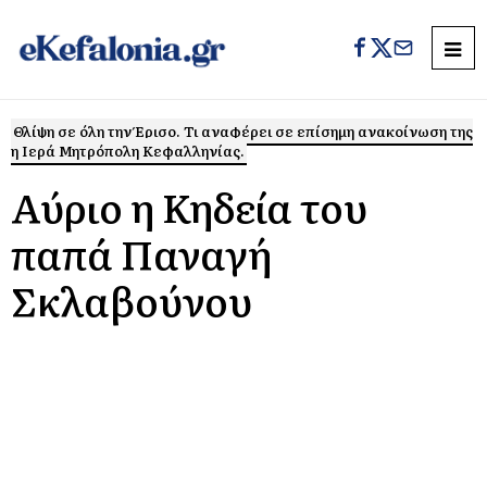
Θλίψη σε όλη την Έρισο. Τι αναφέρει σε επίσημη ανακοίνωση της
η Ιερά Μητρόπολη Κεφαλληνίας.
Αύριο η Κηδεία του
παπά Παναγή
Σκλαβούνου