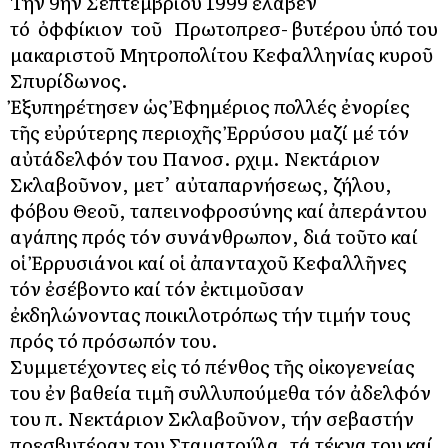
Τήν 9ην Σεπτεμβρίου 1999 ἔλαβεν
τό ὀφφίκιον τοῦ Πρωτοπρεσ- βυτέρου ὑπό του
μακαριστοῦ Μητροπολίτου Κεφαλληνίας κυροῦ
Σπυρίδωνος.
Ἐξυπηρέτησεν ὡς Ἐφημέριος πολλές ἐνορίες
τῆς εὐρύτερης περιοχῆς Ἐρρύσου μαζί μέ τόν
αὐτάδελφόν του Πανοσ. Ἀρχιμ. Νεκτάριον
Σκλαβοῦνον, μετ’ αὐταπαρνήσεως, ζήλου,
φόβου Θεοῦ, ταπεινοφροσύνης καί ἀπεράντου
αγάπης πρός τόν συνάνθρωπον, διά τοῦτο καί
οἱ Ἐρρυσιάνοι καί οἱ ἀπανταχοῦ Κεφαλλῆνες
τόν ἐσέβοντο καί τόν ἐκτιμοῦσαν
ἐκδηλώνοντας ποικιλοτρόπως τήν τιμήν τους
πρός τό πρόσωπόν του.
Συμμετέχοντες εἰς τό πένθος τῆς οἰκογενείας
του ἐν βαθεία τιμῆ συλλυπούμεθα τόν ἀδελφόν
του π. Νεκτάριον Σκλαβοῦνον, τήν σεβαστήν
πρεσβυτέραν του Σταματούλα, τά τέκνα του καί