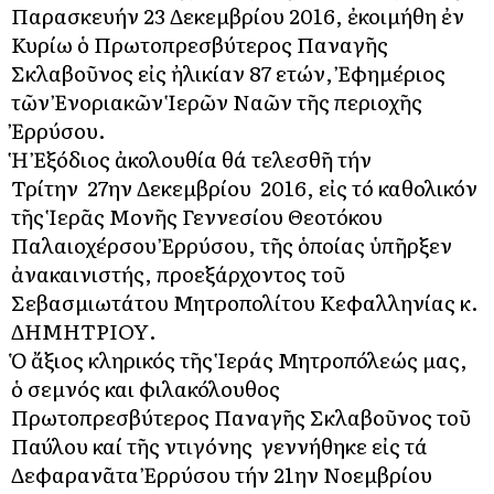
Παρασκευήν 23 Δεκεμβρίου 2016, ἐκοιμήθη ἐν
Κυρίω ὁ Πρωτοπρεσβύτερος Παναγῆς
Σκλαβοῦνος εἰς ἠλικίαν 87 ετών, Ἐφημέριος
τῶν Ἐνοριακῶν Ἱερῶν Ναῶν τῆς περιοχῆς
Ἐρρύσου.
Ἡ Ἐξόδιος ἀκολουθία θά τελεσθῆ τήν
Τρίτην 27ην Δεκεμβρίου 2016, εἰς τό καθολικόν
τῆς Ἱερᾶς Μονῆς Γεννεσίου Θεοτόκου
Παλαιοχέρσου Ἐρρύσου, τῆς ὁποίας ὑπῆρξεν
ἀνακαινιστής, προεξάρχοντος τοῦ
Σεβασμιωτάτου Μητροπολίτου Κεφαλληνίας κ.
ΔΗΜΗΤΡΙΟΥ.
Ὁ ἄξιος κληρικός τῆς Ἱεράς Μητροπόλεώς μας,
ὁ σεμνός και φιλακόλουθος
Πρωτοπρεσβύτερος Παναγῆς Σκλαβοῦνος τοῦ
Παύλου καί τῆς Ἀντιγόνης γεννήθηκε εἰς τά
Δεφαρανᾶτα Ἐρρύσου τήν 21ην Νοεμβρίου