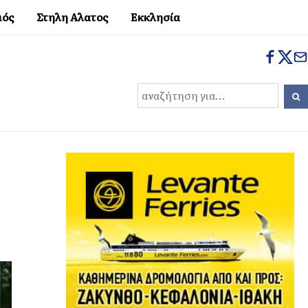
μός
Στηλη Αλατος
Εκκλησία