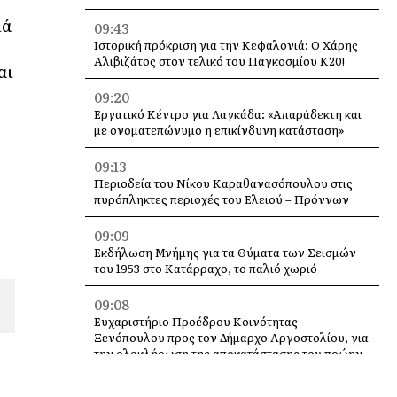
ιά
09:43
Ιστορική πρόκριση για την Κεφαλονιά: Ο Χάρης
Αλιβιζάτος στον τελικό του Παγκοσμίου Κ20!
αι
09:20
Εργατικό Κέντρο για Λαγκάδα: «Απαράδεκτη και
με ονοματεπώνυμο η επικίνδυνη κατάσταση»
09:13
Περιοδεία του Νίκου Καραθανασόπουλου στις
πυρόπληκτες περιοχές του Ελειού – Πρόννων
09:09
Εκδήλωση Μνήμης για τα Θύματα των Σεισμών
του 1953 στο Κατάρραχο, το παλιό χωριό
09:08
Ευχαριστήριο Προέδρου Κοινότητας
Ξενόπουλου προς τον Δήμαρχο Αργοστολίου, για
την ολοκλήρωση της αποκατάστασης του πρώην
Δημοτικού Σχολείου Καπανδριτίου