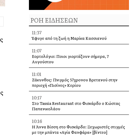
ΡΟΗ ΕΙΔΗΣΕΩΝ
11:37
ως
Έφυγε από τη ζωή η Μαρίκα Κασσιανού
11:07
Εορτολόγιο: Ποιοι γιορτάζουν σήμερα, 7
Αυγούστου
11:01
Ζάκυνθος: Πνιγμός 57χρονου Βρετανού στην
περιοχή «Πισίνες» Κερίου
ας
10:17
Στο Tassia Restaurant στο Φισκάρδο ο Κώστας
Παπανικολάου
10:16
Η Άννα Βίσση στο Φισκάρδο: Ξεχωριστές στιγμές
με την μπάντα «Αγία Φανφάρα» [βίντεο]