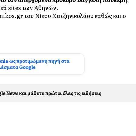
κά sites των Αθηνών.
nikos.gr
του Νίκου Χατζηνικολάου καθώς και ο
onia ως προτιμώμενη πηγή στα
λέσματα Google
le News και μάθετε πρώτοι όλες τις ειδήσεις