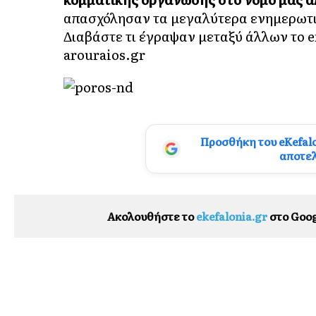
απασχόλησαν τα μεγαλύτερα ενημερωτι
Διαβάστε τι έγραψαν μεταξύ άλλων το
e
arouraios.gr
Προσθήκη του eKefal
αποτε
Ακολουθήστε το
ekefalonia.gr
στο Goog