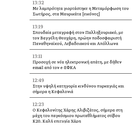
13:32
Με λαμπρότητα γιορτάστηκε η Μεταμόρφωση του
Σωτήρος, στα Μαυρικάτα [εικόνες]
13:19
Σπουδαία μεταγραφή στον Παλληξουριακό, με
τον Βαγγέλη Θεοχάρη, πρώην ποδοσφαιριστή
Παναθηναϊκού, Λεβαδειακού και Απόλλωνα
13:11
Προσοχή σε νέα ηλεκτρονική απάτη, με δήθεν
email από τον e-ΕΦΚΑ
12:49
Στην υψηλή κατηγορία κινδύνου πυρκαγιάς και
σήμερα η Κεφαλονιά
12:23
Ο Κεφαλονίτης Χάρης Αλιβιζάτος, σήμερα στη
μάχη του παγκόσμιου πρωταθλήματος στίβου
Κ20. Καλή επιτυχία Χάρη
12:14