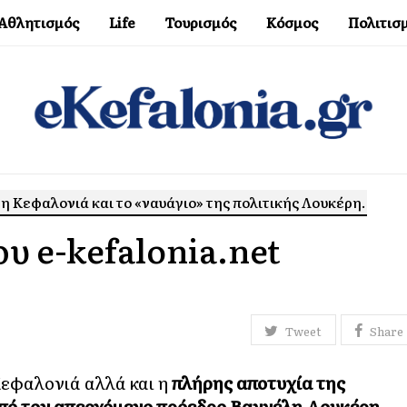
Αθλητισμός
Life
Τουρισμός
Κόσμος
Πολιτισ
η Κεφαλονιά και το «ναυάγιο» της πολιτικής Λουκέρη.
υ e-kefalonia.net
Tweet
Share
Κεφαλονιά αλλά και η
πλήρης αποτυχία της
πό τον απερχόμενο πρόεδρο Βαγγέλη Λουκέρη
,