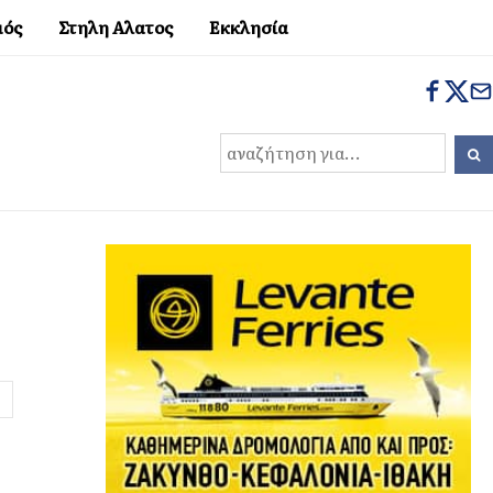
μός
Στηλη Αλατος
Εκκλησία