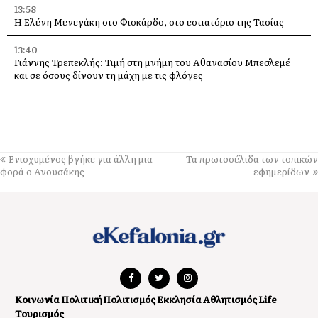
13:58
Η Ελένη Μενεγάκη στο Φισκάρδο, στο εστιατόριο της Τασίας
13:40
Γιάννης Τρεπεκλής: Τιμή στη μνήμη του Αθανασίου Μπεσλεμέ
και σε όσους δίνουν τη μάχη με τις φλόγες
13:35
Δημήτρης Μπάσης στην Αγία Ευφημία: Μεγάλη συναυλία με
ελεύθερη είσοδο στις 12 Αυγούστου
13:30
Ενισχυμένος βγήκε για άλλη μια
Τα πρωτοσέλιδα των τοπικών
Οι εκδηλώσεις στον Δήμο Αργοστολίου το τριήμερο 7, 8 και 9
φορά ο Ανουσάκης
εφημερίδων
Αυγούστου
13:28
Ένα μεγάλο «ευχαριστώ» στα Νοσοκομεία Κεφαλονιάς –
«Στάθηκαν δίπλα μας σε μια πολύ δύσκολη στιγμή»
13:25
Στον “εθνικό κήρυκα” η αυθεντική πλευρά του νησιού. Από
Φτέρη και Κουτσουπιά μέχρι Κουρκουμελάτα, Αίνο και
Κοινωνία
Πολιτική
Πολιτισμός
Εκκλησία
Αθλητισμός
Life
παραδοσιακά πανηγύρια
Τουρισμός