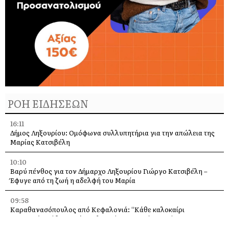
ΡΟΗ ΕΙΔΗΣΕΩΝ
16:11
Δήμος Ληξουρίου: Ομόφωνα συλλυπητήρια για την απώλεια της
Μαρίας Κατσιβέλη
10:10
Βαρύ πένθος για τον Δήμαρχο Ληξουρίου Γιώργο Κατσιβέλη –
Έφυγε από τη ζωή η αδελφή του Μαρία
09:58
Καραθανασόπουλος από Κεφαλονιά: “Κάθε καλοκαίρι
πυρκαγιές, κάθε χειμώνα πλημμύρες” –Τι είπε μετά την
περιοδεία στα καμένα [βίντεο]