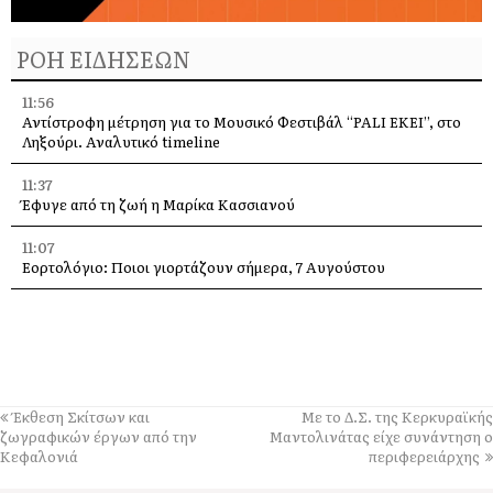
ΡΟΗ ΕΙΔΗΣΕΩΝ
11:56
Αντίστροφη μέτρηση για το Μουσικό Φεστιβάλ “PALI EKEI”, στο
Ληξούρι. Αναλυτικό timeline
11:37
Έφυγε από τη ζωή η Μαρίκα Κασσιανού
11:07
Εορτολόγιο: Ποιοι γιορτάζουν σήμερα, 7 Αυγούστου
11:01
Ζάκυνθος: Πνιγμός 57χρονου Βρετανού στην περιοχή «Πισίνες»
Κερίου
10:17
Στο Tassia Restaurant στο Φισκάρδο ο Κώστας Παπανικολάου
Έκθεση Σκίτσων και
Με το Δ.Σ. της Κερκυραϊκής
ζωγραφικών έργων από την
Μαντολινάτας είχε συνάντηση ο
10:16
Κεφαλονιά
περιφερειάρχης
Η Άννα Βίσση στο Φισκάρδο: Ξεχωριστές στιγμές με την μπάντα