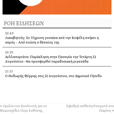
ΡΟΗ ΕΙΔΗΣΕΩΝ
16:48
Λυκαβηττός: Σε 57χρονη γυναίκα από την Κυψέλη ανήκει η
σορός – Από πτώση ο θάνατος της
16:29
Δελλαπορτάτα: Παράκληση στην Παναγία την Τετάρτη 12
Αυγούστου –Θα προσφερθεί παραδοσιακή ριγανάδα
15:33
Ο Θοδωρής Φέρρης στις 12 Αυγούστου, στο Δημοτικό Γήπεδο
Αργοστολίου
13:59
Απόψε τα εγκαίνια της έκθεσης του Κώστα Ευαγγελάτου στη
σύγχρονη πινακοθήκη “villa Ροδόπη”
Ομιλία του Βουλευτή για το
Σφοδρή επίθεση Ρουχωτά στο
11:58
Νομοσχέδιο Περι Ευθύνης
Παρίση
Δύο παλέτες εμφιαλωμένο νερό στους εθελοντές Ελειού–