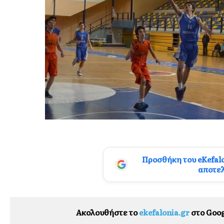
Προσθήκη του eKefal
αποτε
Ακολουθήστε το
ekefalonia.gr
στο Goog