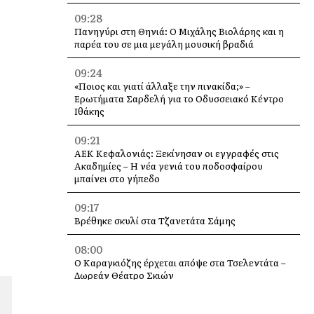
09:28
Πανηγύρι στη Θηνιά: Ο Μιχάλης Βιολάρης και η
παρέα του σε μια μεγάλη μουσική βραδιά
09:24
«Ποιος και γιατί άλλαξε την πινακίδα;» –
Ερωτήματα Σαρδελή για το Οδυσσειακό Κέντρο
Ιθάκης
09:21
ΑΕΚ Κεφαλονιάς: Ξεκίνησαν οι εγγραφές στις
Ακαδημίες – Η νέα γενιά του ποδοσφαίρου
μπαίνει στο γήπεδο
09:17
Βρέθηκε σκυλί στα Τζανετάτα Σάμης
08:00
Ο Καραγκιόζης έρχεται απόψε στα Τσελεντάτα –
Δωρεάν Θέατρο Σκιών
23:55