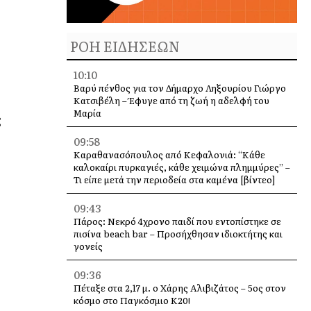
ΡΟΗ ΕΙΔΗΣΕΩΝ
10:10
Βαρύ πένθος για τον Δήμαρχο Ληξουρίου Γιώργο
Κατσιβέλη – Έφυγε από τη ζωή η αδελφή του
Μαρία
ς
09:58
Καραθανασόπουλος από Κεφαλονιά: “Κάθε
καλοκαίρι πυρκαγιές, κάθε χειμώνα πλημμύρες” –
Τι είπε μετά την περιοδεία στα καμένα [βίντεο]
09:43
Πάρος: Νεκρό 4χρονο παιδί που εντοπίστηκε σε
πισίνα beach bar – Προσήχθησαν ιδιοκτήτης και
γονείς
09:36
Πέταξε στα 2,17 μ. ο Χάρης Αλιβιζάτος – 5ος στον
κόσμο στο Παγκόσμιο Κ20!