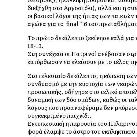
διεξήχθη στο Αργοστόλι), αλλά και η σ
οι βασικοί λόγοι της ήττας των παικτώ
αγώνα για το final * 6 του πρωταθλήμ
Το πρώτο δεκάλεπτο ξεκίνησε καλά για 
18-13.
Στη συνέχεια οι Πατρινοί ανέβασαν στρ
κατόρθωσαν να κλείσουν με το τέλος της
Στο τελευταίο δεκάλεπτο, η κόπωση των
συνδυασμό με την ευστοχία των νεαρών
προσωπικής, οδήγησε στο τελικό αποτέλ
δυναμική των δύο ομάδων, καθώς οι ταλ
λόγους που προαναφέραμε δεν μπόρεσαν
συγκεκριμένο παιχνίδι.
Εντυπωσιακή η παρουσία του Πυλαρινού 
φορά έλαμψε το άστρο του εκπληκτικού 