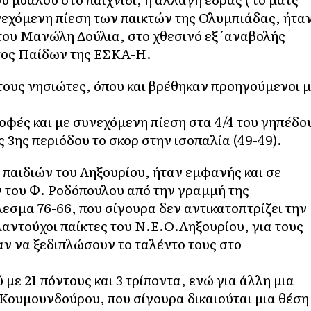
υνεχόμενη πίεση των παικτών της Ολυμπιάδας, ήτα
ν του Μανώλη Δούλια, στο χθεσινό εξ΄αναβολής
ατος Παίδων της ΕΣΚΑ-Η.
τους νησιώτες, όπου και βρέθηκαν προηγούμενοι 
οφές και με συνεχόμενη πίεση στα 4/4 του γηπέδο
 3ης περιόδου το σκορ στην ισοπαλία (49-49).
 παιδιών του Ληξουρίου, ήταν εμφανής και σε
 του Φ. Ροδόπουλου από την γραμμή της
εσμα 76-66, που σίγουρα δεν αντικατοπτρίζει την
αντούχοι παίκτες του Ν.Ε.Ο.Ληξουρίου, για τους
 να ξεδιπλώσουν το ταλέντο τους στο
με 21 πόντους και 3 τρίποντα, ενώ για άλλη μια
Κουμουνδούρου, που σίγουρα δικαιούται μια θέση