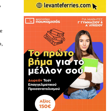
ν
με
υ,