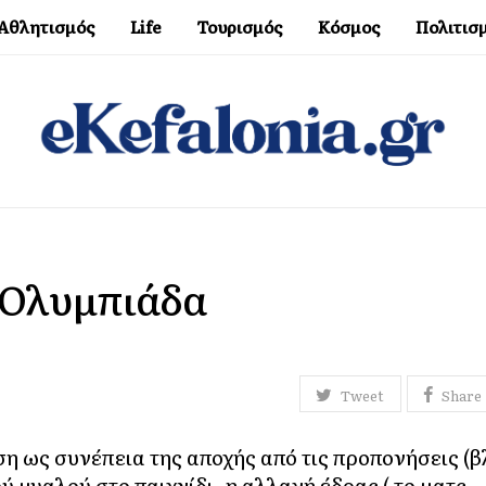
Αθλητισμός
Life
Τουρισμός
Κόσμος
Πολιτισ
 Ολυμπιάδα
Tweet
Share
ση ως συνέπεια της αποχής από τις προπονήσεις (β
ύ μυαλού στο παιχνίδι, η αλλαγή έδρας ( το ματς