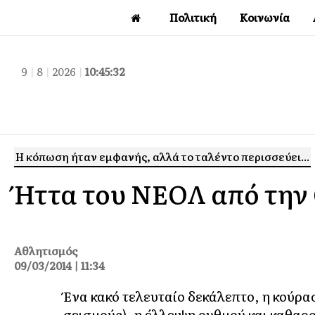
Πολιτική
Κοινωνία
9
|
8
|
2026
|
10:45:33
Η κόπωση ήταν εμφανής, αλλά το ταλέντο περισσεύει...
Ήττα του ΝΕΟΛ από την
Αθλητισμός
09/03/2014 | 11:34
Ένα κακό τελευταίο δεκάλεπτο, η κούρα
σεισμούς), η έλλειψη ρυθμού και καθαρο