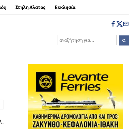
μός
Στηλη Αλατος
Εκκλησία
λ.