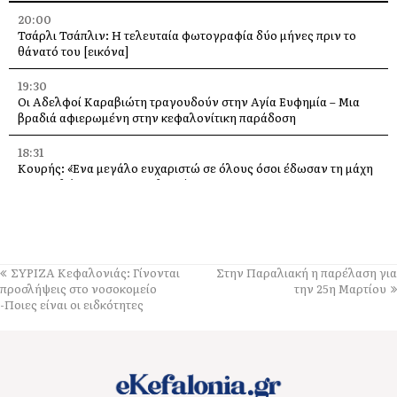
20:00
Τσάρλι Τσάπλιν: Η τελευταία φωτογραφία δύο μήνες πριν το
θάνατό του [εικόνα]
19:30
Οι Αδελφοί Καραβιώτη τραγουδούν στην Αγία Ευφημία – Μια
βραδιά αφιερωμένη στην κεφαλονίτικη παράδοση
18:31
Κουρής: «Ένα μεγάλο ευχαριστώ σε όλους όσοι έδωσαν τη μάχη
με τις φλόγες στην Κεφαλονιά»
18:28
Παράκληση προς την Υπεραγία Θεοτόκο στην Ιερά Μονή
Θεμάτων Πυλάρου
ΣΥΡΙΖΑ Κεφαλονιάς: Γίνονται
Στην Παραλιακή η παρέλαση για
18:00
προσλήψεις στο νοσοκομείο
την 25η Μαρτίου
Η Χορωδία και Μαντολινάτα Αργοστολίου τραγουδά στο
-Ποιες είναι οι ειδκότητες
Καπανδρίτι
17:21
Λαϊκή Συσπείρωση: «Η φωτιά στη Λαγκάδα καίει εδώ και 13
μήνες – Άμεση παρέμβαση τώρα»