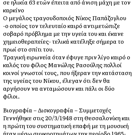
σε ηλικία 63 ετών έπειτα από άνιση μάχη με τον
καρκίνο
Ο μεγάλος τραγουδοποιός Νίκος Παπάζογλου
-ο οποίος τον τελευταίο καιρό αντιμετώπιζε
σοβαρό πρόβλημα με την υγεία του και έκανε
χημειοθεραπείες- τελικά κατέληξε σήμερα το
πρωί στο σπίτι του.
Τραγική ειρωνεία όταν έφυγε πριν λίγο καιρό ο
καλός του φίλος Μανώλης Ρασούλης πολλοί
κοινοί γνωστοί τους, που ήξεραν την κατάσταση
της υγείας του Νίκου, έλεγαν ότι δεν θα
αργήσουν να ανταμώσουν και πάλι οι δύο
φίλοι.
Βιογραφία – Δισκογραφία – Συμμετοχές
Γεννήθηκε στις 20/3/1948 στη Θεσσαλονίκη και
η πρώτη του συστηματική επαφή με τη μουσική
ήταν μέσω συγκροτημάτων την περίοδο 1965-