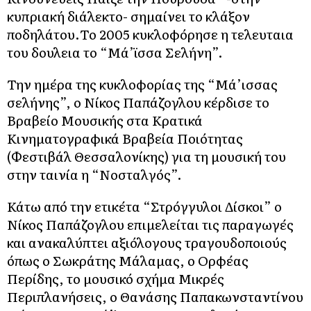
κυπριακή διάλεκτο- σημαίνει το κλάξον
ποδηλάτου.Το 2005 κυκλοφόρησε η τελευταια
του δουλεια το “Μά’ϊσσα Σελήνη”.
Την ημέρα της κυκλοφορίας της “Μά’ισσας
σελήνης”, ο Νίκος Παπάζογλου κέρδισε το
Βραβείο Μουσικής στα Κρατικά
Κινηματογραφικά Βραβεία Ποιότητας
(Φεστιβάλ Θεσσαλονίκης) για τη μουσική του
στην ταινία η “Νοσταλγός”.
Κάτω από την ετικέτα “Στρόγγυλοι Δίσκοι” ο
Νίκος Παπάζογλου επιμελείται τις παραγωγές
και ανακαλύπτει αξιόλογους τραγουδοποιούς
όπως ο Σωκράτης Μάλαμας, ο Ορφέας
Περίδης, το μουσικό σχήμα Μικρές
Περιπλανήσεις, ο Θανάσης Παπακωνσταντίνου