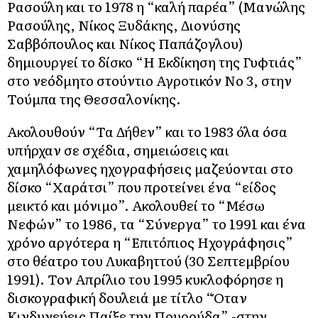
Ρασούλη και το 1978 η “καλή παρέα” (Μανώλης
Ρασούλης, Νίκος Ξυδάκης, Διονύσης
Σαββόπουλος και Νίκος Παπάζογλου)
δημιουργεί το δίσκο “Η Εκδίκηση της Γυφτιάς”
στο νεόδμητο στούντιο Αγροτικόν Νο 3, στην
Τούμπα της Θεσσαλονίκης.
Ακολουθούν “Τα Δήθεν” και το 1983 όλα όσα
υπήρχαν σε σχέδια, σημειώσεις και
χαμηλόφωνες ηχογραφήσεις μαζεύονται στο
δίσκο “Χαράτσι” που προτείνει ένα “είδος
μεικτό και μόνιμο”. Ακολουθεί το “Μέσω
Νεφών” το 1986, τα “Σύνεργα” το 1991 και ένα
χρόνο αργότερα η “Επιτόπιος Ηχογράφησις”
στο θέατρο του Λυκαβηττού (30 Σεπτεμβρίου
1991). Τον Απρίλιο του 1995 κυκλοφόρησε η
δισκογραφική δουλειά με τίτλο “Όταν
Κινδυνεύεις Παίξε την Πουρούδα” -στην