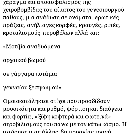
χάραγμα και απoασφαλισμός της
χειροβομβίδας του αίματος του γενεσιουργού
πάθους, μια ανάδυση σε ονόματα, ερωτικές
πράξεις, ανήλιαγες κορφές, κραυγές, ριπές,
κροταλισμούς πυροβόλων αλλά και:
«Μοτίβα αναδυόμενα
αρχαικού βωμού
σε γάργαρα ποτάμια
γενναίου ξεσηκωμού»
Ομοιοκατάληκτοι στίχοι που προσδίδουν
μουσικότητα και ρυθμό, φόρτιση και διαύγεια
και φορτία, « ξίφη κοφτερά και φωτεινά»
στροβιλισμούς του πάνω με τον κάτω κόσμο. Η
ιστόρηση μιας άλλης δημιουργίας τρανή