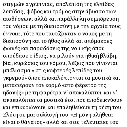
στιγμών αγρύπνιας, απολέπιση της ελπίδας
λεπίδας, φόβος και τρόμος στην άβυσσο των
αισθήσεων, αλλά και παράλληλη συμπόρευση
του νόμου με τη δικαιοσύνη με την αρχαία τους
έννοια, τότε που ταυτίζονταν ο νόμος με τη
δικαιοσύνη και το ήθος αλλά και απόμακρες
φωνές και παραδόσεις της νομικής όπου
σπούδασε ο ίδιος, να μιλούν για ηθική βλάβη,
βία, κυρώσεις του νόμου, λέξεις που γίνονται
μπόλιασμα « στις κοφτερές λεπίδες του
γκρεμού» όπου αποκαλύπτονται τα μυστικά και
μεταφέρουν τον κορμό «στο φέρετρο της
ηδονής» με τη φαρέτρα ν’ αποκαλύπτει και ν’
ανακαλύπτει τα μυστικά έτσι που αποδεικνύουν
και επικυρώνουν και επαληθεύουν τη ρήση του
Ελύτη σε μια συλλογή του «Η μόνη αλήθεια
είναι ο θάνατος» αλλά και στις τελευταίες του