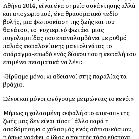
Αθήνα 2014, είναι ένα σημείο συνάντησης αλλά
και απoχωρισμού, ένα θραυσματικό πεδίο
βολής, μια φωτοσκίαση της ζωής και του
θανάτου, το νυχτερινό φωτάκι μιας
πυγολαμπίδας που επαναλαμβάνει με ρυθμό
παλιάς κεφαλονίτικης μαντολινάτας το
σπάραγμα-επωδό ενός δίσκου που η κεφαλή του
επιμένει πεισματικά να λέει:
«Ήρθαμε μόνοι κι αδειανοί στης παραλίας τα
βράχια.
Ξένοι και μόνοι φεύγουμε μετρώντας το κενό.»
Μήπως η χαλασμένη κεφαλή στο «πικ-απ» της
ζωής μας δεν είναι τίποτ΄ άλλο παρά η
αποδόμηση κι ο χαλασμός ενός σάπιου κόσμου,
ή όπως γράφει ο ίδιος ο ποιητής τόσο εύστοχα,