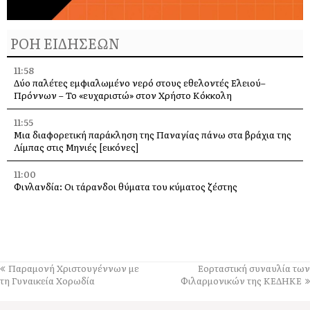
ΡΟΗ ΕΙΔΗΣΕΩΝ
11:58
Δύο παλέτες εμφιαλωμένο νερό στους εθελοντές Ελειού–
Πρόννων – Το «ευχαριστώ» στον Χρήστο Κόκκολη
11:55
Μια διαφορετική παράκληση της Παναγίας πάνω στα βράχια της
Λίμπας στις Μηνιές [εικόνες]
11:00
Φινλανδία: Οι τάρανδοι θύματα του κύματος ζέστης
10:21
Τιμητική εκδήλωση για τον Λάμπρο Κουλουμπαρίτση στο
Αργοστόλι – Παρουσίαση του εμβληματικού έργου του
10:00
Παραμονή Χριστουγέννων με
Εορταστική συναυλία των
Ιερά Παράκληση την Τρίτη στην Υπεραγία Θεοτόκο από τη Μονή
τη Γυναικεία Χορωδία
Φιλαρμονικών της ΚΕΔΗΚΕ
Άτρου