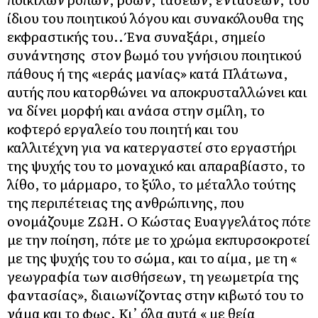
ίδιου του ποιητικού λόγου και συνακόλουθα της
εκφραστικής του.. Ένα συναξάρι, σημείο
συνάντησης στον βωμό του γνήσιου ποιητικού
πάθους ή της «ιεράς μανίας» κατά Πλάτωνα,
αυτής που κατορθώνει να αποκρυσταλλώνει και
να δίνει μορφή και ανάσα στην σμίλη, το
κοφτερό εργαλείο του ποιητή και του
καλλιτέχνη για να κατεργαστεί στο εργαστήρι
της ψυχής του το μοναχικό και απαραβίαστο, το
λίθο, το μάρμαρο, το ξύλο, το μέταλλο τούτης
της περιπέτειας της ανθρώπινης, που
ονομάζουμε ΖΩΗ. Ο Κώστας Ευαγγελάτος πότε
με την ποίηση, πότε με το χρώμα εκπυρσοκροτεί
με της ψυχής του το σώμα, και το αίμα, με τη «
γεωγραφία των αισθήσεων, τη γεωμετρία της
φαντασίας», διαιωνίζοντας στην κιβωτό του το
νάμα και το φως. Κι’ όλα αυτά « με θεία