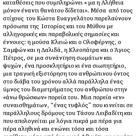
καταθέσεις που συμπληρώνει « μα η Αλήθεια
μόνον έναντι θανάτου δίδεται». Μέσα από τους
στίχους του Κώστα Ευαγγελάτου παρελαύνουν
πρόσωπα της Ιστορίας και του Μύθου με
αλληγορικές και παραβολικές σημασίες και
έννοιες: η μούσα Κλειώ και ο Ολοφέρνης, ο
Σαμψών και η Δαλιδά, η Κλεοπάτρα και ο Άγιος
Πέτρος, σε μια συνάντηση σωμάτων και
ψυχών, ένα προσκλητήριο κι ένα σιωπητήριο,
μια τραγική εξιστόρηση του ανθρώπινου όντος
στο διάβα του χρόνου αλλά παράλληλα ένας
ύμνος του διαμετρήματος του ανθρώπου στην
«άνω θρώσκων» πορεία του. Μια πορεία «εν»
συναισθημάτων, “ένας τυφλός” που κινείται σε
παράλληλους δρόμους του Τάσου Λειβαδίτη και
που απολογείται με λόγια πικρά μα πέρα για
πέρα αληθινά και ενώνει τόσα και τόσα