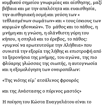
κομβικού σημείου γνωριμίας και αίσθησης, μαζί
βέβαια και με την απαλότητα και ευαισθησία,
την αισθησιακή οσμή και γεύση των «
τεθλασμένων σωμάτων» και « τους ίσκιους των
κορμιών ηδονικών». Το μάθος και το πάθος, η
μνήμη και η γνώση, η ολάνθιστη γύρη του
κήπου, η σπηλιά και το έρεβος, το πάθος:
«γυμνοί να ερωτευτούμε την Αλήθεια» που
συνιστά την εξορία της λήθης κι επιστροφή από
τα ξερονήσια της μνήμης, του αγώνα, της πιο
φλύαρης γλώσσας της σιωπής, η αυτογνωσία
και η εξομολόγηση των ονειροπόλων:
«Της νιότης είμ’ ατσάλινος φρουρός
και της Ανάστασης ο πύρινος μαστός»
Η ποίηση του Κώστα Ευαγγελάτου είναι το