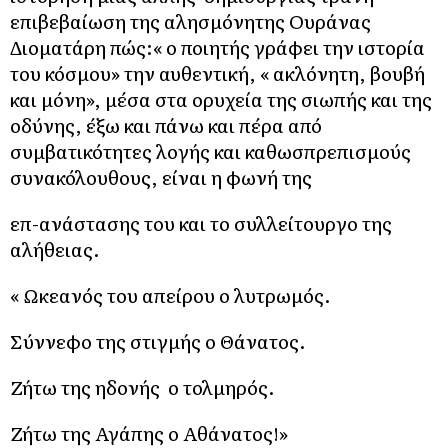
επιβεβαίωση της αλησμόνητης Ουράνας
Διοματάρη πώς:« ο ποιητής γράφει την ιστορία
του κόσμου» την αυθεντική, « ακλόνητη, βουβή
και μόνη», μέσα στα ορυχεία της σιωπής και της
οδύνης, έξω και πάνω και πέρα από
συμβατικότητες λογής και καθωσπρεπισμούς
συνακόλουθους, είναι η φωνή της
επ-ανάστασης του και το συλλείτουργο της
αλήθειας.
« Ωκεανός του απείρου ο λυτρωμός.
Σύννεφο της στιγμής ο Θάνατος.
Ζήτω της ηδονής ο τολμηρός.
Ζήτω της Αγάπης ο Αθάνατος!»