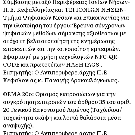
Σύμβασης μεταξύ Περιφέρειας Ιονίων Νήσων-
Π.Ε. Κεφαλληνίας και ΤΕΙ ΙΟΝΙΩΝ ΝΗΣΩΝ-
Τμήμα Ψηφιακών Μέσων και Επικοινωνίας για
την υλοποίηση του έργου: Έρευνα σύγχρονων
ψηφιακών μεθόδων σήμανσης αξιοθεάτων με
στόχο τη βελτιστοποίηση της ενημέρωσης
επισκεπτών και την κοινοποίηση εμπειριών.
Εφαρμογή με χρήση τεχνολογιών NFC-QR-
CODE και πρωτοτύπων HASHTAGS .
Εισηγητής: Ο Αντιπεριφερειάρχης Π.Ε
Κεφαλονιάς κ. Παναγής Δρακουλόγκωνας.
ΘΕΜΑ 20o: Ορισμός εκπροσώπων για την
συγκρότηση επιτροπών του άρθρου 35 του αριθ.
20 Γενικού Κανονισμού Λιμένος (Ταχύπλοα/
ταχυκίνητα σκάφη και λοιπά θαλάσσια μέσα
αναψυχής).
Εισηγητής: Ο Αντιπεριφερειάρχης Π.Ε