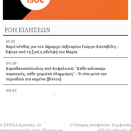
ΡΟΗ ΕΙΔΗΣΕΩΝ
10:10
Βαρύ πένθος για τον Δήμαρχο Ληξουρίου Γιώργο Κατσιβέλη –
Έφυγε από τη ζωή η αδελφή του Μαρία
09:58
Καραθανασόπουλος από Κεφαλονιά: “Κάθε καλοκαίρι
πυρκαγιές, κάθε χειμώνα πλημμύρες” –Τι είπε μετά την
περιοδεία στα καμένα [βίντεο]
09:43
Πάρος: Νεκρό 4χρονο παιδί που εντοπίστηκε σε πισίνα beach
bar – Προσήχθησαν ιδιοκτήτης και γονείς
09:36
Πέταξε στα 2,17 μ. ο Χάρης Αλιβιζάτος – 5ος στον κόσμο στο
Παγκόσμιο Κ20!
ΣΥΡΙΖΑ Κρανιάς: «Ο
Ο Τσίπρας αποφάσισε: Συμφωνία
εκσυγχρονισμός στην ύδρευση να
αλλιώς εκλογές